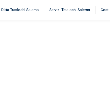
Ditta Traslochi Salerno
Servizi Traslochi Salerno
Costi
ene
rimenta il nostro