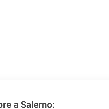
Salerno
.
o passo verso un
ore
a Salerno: