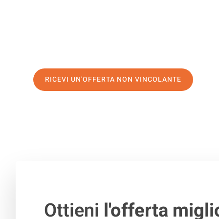
servizio di prima classe
e assicurati i
migliori prezzi in 
Richiedo ora la tua offerta personalizzata e fai il prim
trasloco senza stress a Atene
RICEVI UN'OFFERTA NON VINCOLANTE
100% non vincolante – Risposta garantita entro 15 minuti.
Ottieni
l'offerta migli