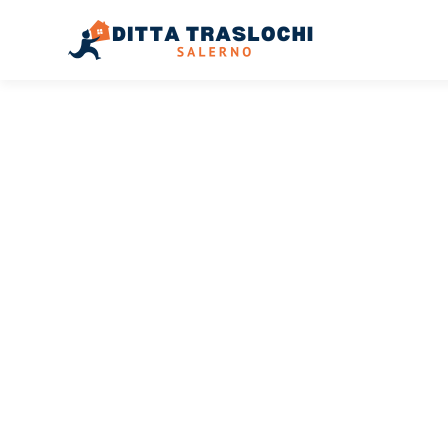
TRASLOCHI SALERNO
Traslochi
Salerno
At
Il tuo trasloco Salerno Atene può essere così facile! Spe