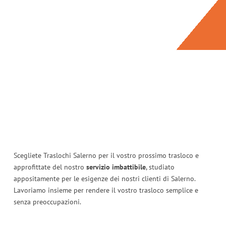
Scegliete Traslochi Salerno per il vostro prossimo trasloco e
approfittate del nostro
servizio imbattibile
, studiato
appositamente per le esigenze dei nostri clienti di Salerno.
Lavoriamo insieme per rendere il vostro trasloco semplice e
senza preoccupazioni.