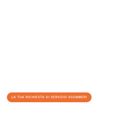
Sperimenta con Traslochi Salerno quanto può essere
semplice e
senza stress
fare un trasloco per Servizio sgomberi . Il nostro
team di esperti è pronto a garantire un processo liscio per te.
Ottieni subito un'offerta non vincolante
e
risparmia € 100:
LA TUA RICHIESTA DI SERVIZIO SGOMBERI
0299948957