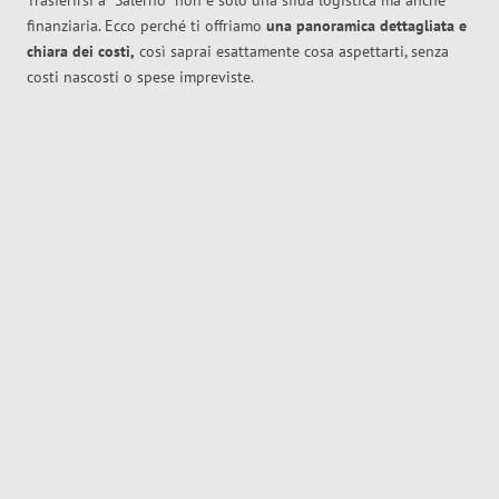
Trasferirsi a
Salerno
non è solo una sfida logistica ma anche
finanziaria. Ecco perché ti offriamo
una panoramica dettagliata e
chiara dei costi,
così saprai esattamente cosa aspettarti, senza
costi nascosti o spese impreviste.