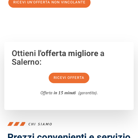
RICEVI UN'OFFERTA NON VINCOLANTE
100% non vincolante – Risposta garantita entro 15 minuti.
Ottieni
l'offerta migliore
a
Salerno:
RICEVI OFFERTA
Offerta
in 15 minuti
(garantita).
CHI SIAMO
Prezzi convenienti e servizio