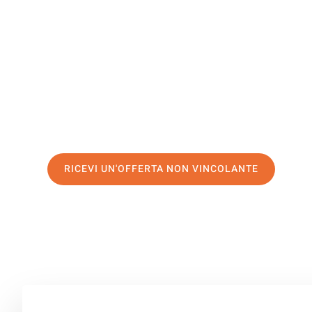
Kaschau
Il tuo trasloco Salerno Kaschau può essere così facile! 
servizio di prima classe
e assicurati i
migliori prezzi in 
Richiedo ora la tua offerta personalizzata e fai il prim
trasloco senza stress a Kaschau
RICEVI UN'OFFERTA NON VINCOLANTE
100% non vincolante – Risposta garantita entro 15 minuti.