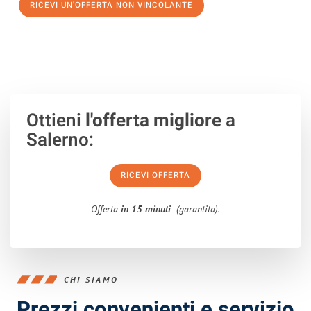
RICEVI UN'OFFERTA NON VINCOLANTE
100% non vincolante – Risposta garantita entro 15 minuti.
Ottieni
l'offerta migliore
a
Salerno:
RICEVI OFFERTA
Offerta
in 15 minuti
(garantita).
CHI SIAMO
Prezzi convenienti e servizio