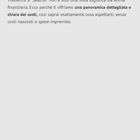
Trasferirsi a
Salerno
non è solo una sfida logistica ma anche
finanziaria. Ecco perché ti offriamo
una panoramica dettagliata e
chiara dei costi,
così saprai esattamente cosa aspettarti, senza
costi nascosti o spese impreviste.