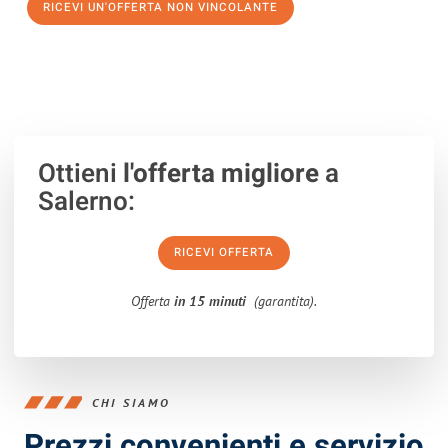
RICEVI UN'OFFERTA NON VINCOLANTE
100% non vincolante – Risposta garantita entro 15 minuti.
Ottieni
l'offerta migliore
a
Salerno:
RICEVI OFFERTA
Offerta
in 15 minuti
(garantita).
CHI SIAMO
Prezzi convenienti e servizio