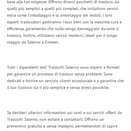
base alle tue esigenze. Offrono diversi pacchetti di trasloco, da
quelli più semplici a quelli più completi, che includono servizi
extra come l’imballaggio e lo smontaggio dei mobili. I loro
esperti traslocatori gestiranno i tuoi beni con la massima cura e
efficienza, garantendo che nulla venga danneggiato durante il
trasloco. Inoltre, utilizzano veicoli moderni, ideali per il lungo
viaggio da Salerno a Emmen.
Tutti i dipendenti dell’ Traslochi Salerno sono esperti e formati
per garantire un processo di trasloco senza problemi. Sono
dedicati a fornire un servizio clienti eccezionale e a garantire che
il tuo trasloco sia il più semplice e senza stress possibile.
Se desideri ulteriori informazioni sui costi e sui servizi offerti da
Traslochi Salerno, non esitare a contattarli. Offrono un
preventivo gratuito e senza impegno, permettendoti di capire