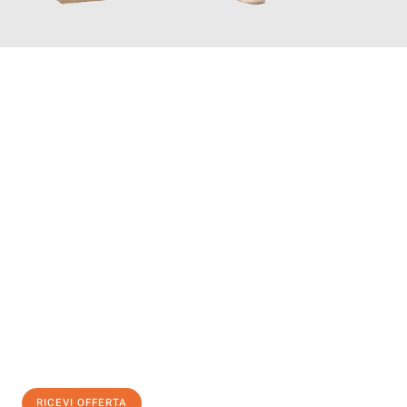
INFORMATI ORA
Scopri con Traslochi Salerno quanto può essere
facile e senza
stress il tuo trasloco a Salerno
. Il nostro team di esperti è
pronto ad assicurarti una transizione senza intoppi nella tua
nuova casa.
Ottieni subito
un'offerta non vincolante
e
risparmia € 100:
RICEVI OFFERTA
0299948957