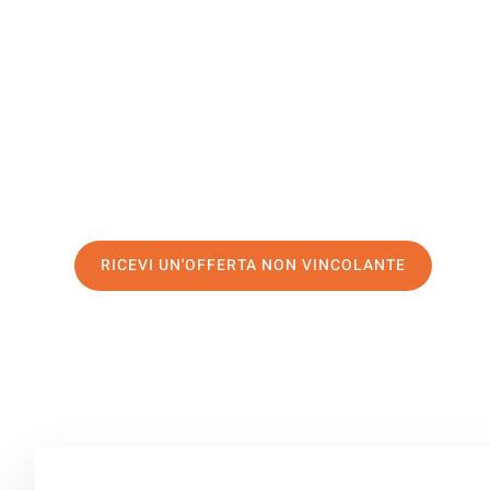
Sittard-Ge
Il tuo trasloco Salerno Sittard-Geleen può essere così fa
nostro
servizio di prima classe
e assicurati i
migliori pre
Richiedo ora la tua offerta personalizzata e fai il prim
trasloco senza stress a Sittard-Geleen
RICEVI UN'OFFERTA NON VINCOLANTE
100% non vincolante – Risposta garantita entro 15 minuti.