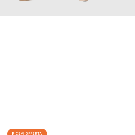
INFORMATI ORA
Scopri con Traslochi Salerno quanto può essere
facile e senza
stress il tuo trasloco a Salerno
. Il nostro team di esperti è
pronto ad assicurarti una transizione senza intoppi nella tua
nuova casa.
Ottieni subito
un'offerta non vincolante
e
risparmia € 100:
RICEVI OFFERTA
0299948957