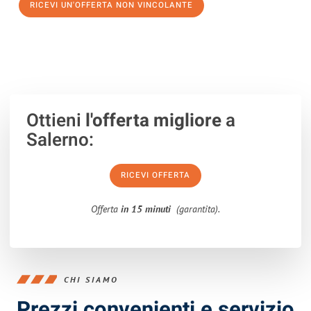
RICEVI UN'OFFERTA NON VINCOLANTE
100% non vincolante – Risposta garantita entro 15 minuti.
Ottieni
l'offerta migliore
a
Salerno:
RICEVI OFFERTA
Offerta
in 15 minuti
(garantita).
CHI SIAMO
Prezzi convenienti e servizio