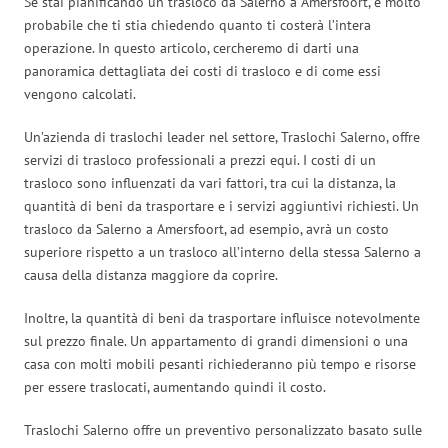
Se stai pianificando un trasloco da Salerno a Amersfoort, è molto
probabile che ti stia chiedendo quanto ti costerà l’intera
operazione. In questo articolo, cercheremo di darti una
panoramica dettagliata dei costi di trasloco e di come essi
vengono calcolati.
Un’azienda di traslochi leader nel settore, Traslochi Salerno, offre
servizi di trasloco professionali a prezzi equi. I costi di un
trasloco sono influenzati da vari fattori, tra cui la distanza, la
quantità di beni da trasportare e i servizi aggiuntivi richiesti. Un
trasloco da Salerno a Amersfoort, ad esempio, avrà un costo
superiore rispetto a un trasloco all’interno della stessa Salerno a
causa della distanza maggiore da coprire.
Inoltre, la quantità di beni da trasportare influisce notevolmente
sul prezzo finale. Un appartamento di grandi dimensioni o una
casa con molti mobili pesanti richiederanno più tempo e risorse
per essere traslocati, aumentando quindi il costo.
Traslochi Salerno offre un preventivo personalizzato basato sulle