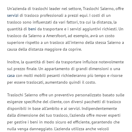
Un’azienda di traslochi leader nel settore, Traslochi Salerno, offre
servizi
di trasloco professionali a prezzi equi. I costi di un
trasloco sono influenzati da vari fattori, tra cui la distanza, la
quantità di
beni
da trasportare e i servizi aggiuntivi richiesti. Un
trasloco da Salerno a Amersfoort, ad esempio, avrà un costo
superiore rispetto a un trasloco all’interno della stessa Salerno a
causa della distanza maggiore da coprire.
Inoltre, la quantità di beni da trasportare influisce notevolmente
sul prezzo finale. Un appartamento di grandi dimensioni o una
casa
con molti mobili pesanti richiederanno più tempo e risorse
per essere traslocati, aumentando quindi il costo.
Traslochi Salerno offre un preventivo personalizzato basato sulle
esigenze specifiche del cliente, con diversi pacchetti di trasloco
disponibili in base all’ambito e ai servizi. Indipendentemente
dalla dimensione del tuo trasloco, l’azienda offre mover esperti
per gestire i beni in modo sicuro ed efficiente, garantendo che
nulla venga danneggiato. L’azienda utilizza anche veicoli