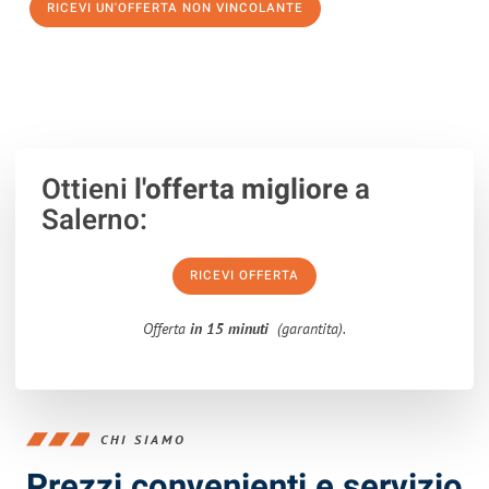
RICEVI UN'OFFERTA NON VINCOLANTE
100% non vincolante – Risposta garantita entro 15 minuti.
Ottieni
l'offerta migliore
a
Salerno:
RICEVI OFFERTA
Offerta
in 15 minuti
(garantita).
CHI SIAMO
Prezzi convenienti e servizio