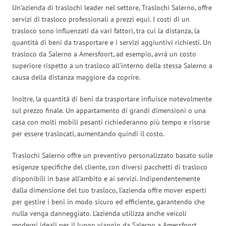
Un’azienda di traslochi leader nel settore, Traslochi Salerno, offre
servizi di trasloco professionali a prezzi equi. I costi di un
trasloco sono influenzati da vari fattori, tra cui la distanza, la
quantità di beni da trasportare e i servizi aggiuntivi richiesti. Un
trasloco da Salerno a Amersfoort, ad esempio, avrà un costo
superiore rispetto a un trasloco all’interno della stessa Salerno a
causa della distanza maggiore da coprire.
Inoltre, la quantità di beni da trasportare influisce notevolmente
sul prezzo finale. Un appartamento di grandi dimensioni o una
casa con molti mobili pesanti richiederanno più tempo e risorse
per essere traslocati, aumentando quindi il costo.
Traslochi Salerno offre un preventivo personalizzato basato sulle
esigenze specifiche del cliente, con diversi pacchetti di trasloco
disponibili in base all’ambito e ai servizi. Indipendentemente
dalla dimensione del tuo trasloco, l’azienda offre mover esperti
per gestire i beni in modo sicuro ed efficiente, garantendo che
nulla venga danneggiato. L’azienda utilizza anche veicoli
moderni ideali per il lungo viaggio da Salerno a Amersfoort.