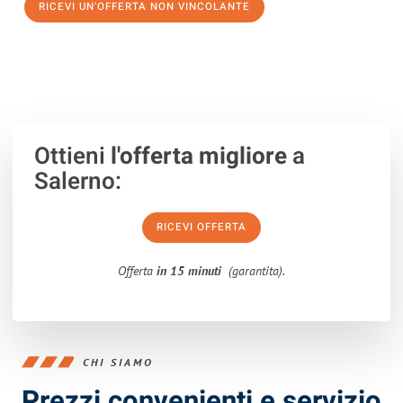
RICEVI UN'OFFERTA NON VINCOLANTE
100% non vincolante – Risposta garantita entro 15 minuti.
Ottieni
l'offerta migliore
a
Salerno:
RICEVI OFFERTA
Offerta
in 15 minuti
(garantita).
CHI SIAMO
Prezzi convenienti e servizio