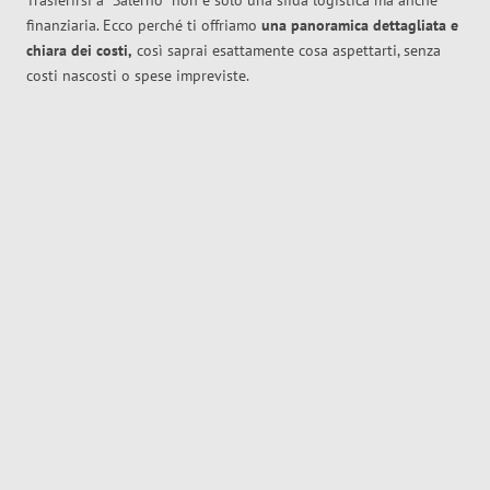
Trasferirsi a
Salerno
non è solo una sfida logistica ma anche
finanziaria. Ecco perché ti offriamo
una panoramica dettagliata e
chiara dei costi,
così saprai esattamente cosa aspettarti, senza
costi nascosti o spese impreviste.