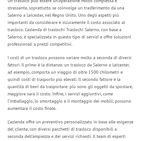
Un trasloco può essere un’operazione molto complessa e
stressante, soprattutto se coinvolge un trasferimento da una
Salerno a Leicester, nel Regno Unito. Uno degli aspetti più
importanti da considerare è sicuramente il costo associato al
trasloco. L’azienda di traslochi Traslochi Salerno, con base a
Salerno, è specializzata in questo tipo di servizi e offre soluzioni
professionali a prezzi competitivi.
I costi di un trasloco possono variare molto a seconda di diversi
fattori. Il primo è la distanza: un trasloco da Salerno a Leicester,
ad esempio, comporta un viaggio di oltre 1500 chilometri e
quindi costi di trasporto più elevati. Il secondo fattore è la
quantità di beni da trasportare: più sono gli oggetti da spostare,
maggiore sarà il costo. Infine, i servizi aggiuntivi, come
l’imballaggio, lo smontaggio e il montaggio dei mobili, possono
aumentare il costo finale.
L’azienda offre un preventivo personalizzato in base alle esigenze
del cliente, con diversi pacchetti di trasloco disponibili a
seconda dell’ampiezza e dei servizi richiesti. Il team di esperti