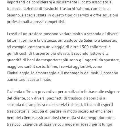
importanti da considerare è sicuramente il costo associato al
trasloco. L’azienda di traslochi Traslochi Salerno, con base a
Salerno, è specializzata in questo tipo di servizi e offre soluzioni
professionali a prezzi competitivi.
I costi di un trasloco possono variare molto a seconda di diversi
fattori. Il primo è la distanza: un trasloco da Salerno a Leicester,
ad esempio, comporta un viaggio di oltre 1500 chilometri e
quindi costi di trasporto più elevati. Il secondo fattore è la
quantità di beni da trasportare: più sono gli oggetti da spostare,
maggiore sarà il costo. Infine, i servizi aggiuntivi, come
l’imballaggio, lo smontaggio e il montaggio dei mobili, possono
aumentare il costo finale.
L’azienda offre un preventivo personalizzato in base alle esigenze
del cliente, con diversi pacchetti di trasloco disponibili a
seconda dell’ampiezza e dei servizi richiesti. Il team di esperti
traslocatori si occupa di gestire in modo sicuro ed efficiente i
beni del cliente, assicurandosi che nulla si danneggi durante il
trasloco. L’azienda utilizza veicoli moderni, ideali per il lungo