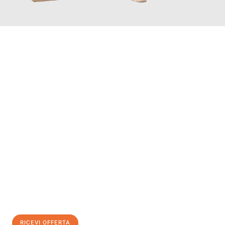
INFORMATI ORA
Scopri con Traslochi Salerno quanto può essere
facile e senza
stress il tuo trasloco a Salerno
. Il nostro team di esperti è
pronto ad assicurarti una transizione senza intoppi nella tua
nuova casa.
Ottieni subito
un'offerta non vincolante
e
risparmia € 100:
RICEVI OFFERTA
0299948957