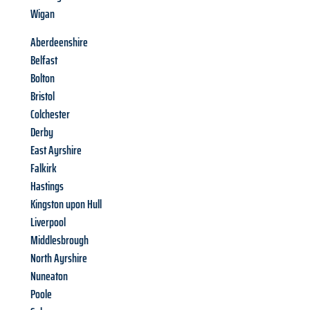
Wigan
Aberdeenshire
Belfast
Bolton
Bristol
Colchester
Derby
East Ayrshire
Falkirk
Hastings
Kingston upon Hull
Liverpool
Middlesbrough
North Ayrshire
Nuneaton
Poole