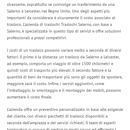
stressante, soprattutto se coinvolge un trasferimento da una
Salerno a Leicester, nel Regno Unito. Uno degli aspetti più
importanti da considerare è sicuramente il costo associato al
trasloco. L’azienda di traslochi Traslochi Salerno, con base a
Salerno, è specializzata in questo tipo di servizi e offre soluzioni
professionali a prezzi competitivi.
I costi di un trasloco possono variare molto a seconda di diversi
fattori. Il primo è la distanza: un trasloco da Salerno a Leicester,
ad esempio, comporta un viaggio di oltre 1500 chilometri e
quindi costi di trasporto più elevati. Il secondo fattore è la
quantità di beni da trasportare: più sono gli oggetti da spostare,
maggiore sarà il costo. Infine, i servizi aggiuntivi, come
l’imballaggio, lo smontaggio e il montaggio dei mobili, possono
aumentare il costo finale.
L’azienda offre un preventivo personalizzato in base alle esigenze
del cliente, con diversi pacchetti di trasloco disponibili a
seconda dell’ampiezza e dei servizi richiesti. Il team di esperti
traslocatori si occupa di gestire in modo sicuro ed efficiente i