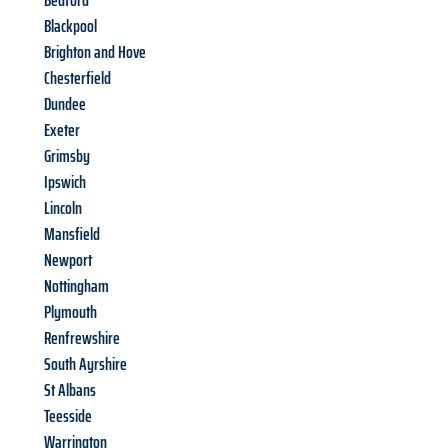
Bedford
Blackpool
Brighton and Hove
Chesterfield
Dundee
Exeter
Grimsby
Ipswich
Lincoln
Mansfield
Newport
Nottingham
Plymouth
Renfrewshire
South Ayrshire
St Albans
Teesside
Warrington