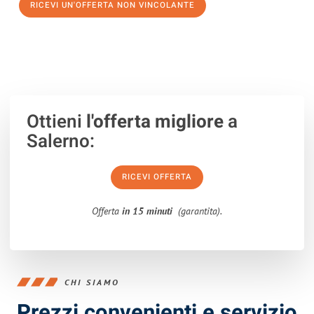
RICEVI UN'OFFERTA NON VINCOLANTE
100% non vincolante – Risposta garantita entro 15 minuti.
Ottieni
l'offerta migliore
a
Salerno:
RICEVI OFFERTA
Offerta
in 15 minuti
(garantita).
CHI SIAMO
Prezzi convenienti e servizio