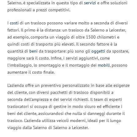
Salerno, è specializzata in questo tipo di
servizi
e offre soluzioni
professionali a prezzi competitivi.
I
costi
di un trasloco possono variare molto a seconda di diversi
fattori. Il primo è la distanza: un trasloco da Salerno a Leicester,
ad esempio, comporta un viaggio di oltre 1500 chilometri e
quindi costi di trasporto più elevati. Il secondo fattore è la
quantità di
beni
da trasportare: più sono gli
oggetti
da spostare,
maggiore sarà il costo. Infine, i servizi aggiuntivi, come
l’imballaggio, lo smontaggio e il montaggio dei
mobili
, possono
aumentare il costo finale.
L’azienda offre un preventivo personalizzato in base alle esigenze
del cliente, con diversi pacchetti di trasloco disponibili a
seconda dell’ampiezza e dei servizi richiesti. Il team di esperti
traslocatori si occupa di gestire in modo sicuro ed efficiente i
beni del cliente, assicurandosi che nulla si danneggi durante il
trasloco. L’azienda utilizza veicoli moderni, ideali per il lungo
viaggio dalla Salerno di Salerno a Leicester.