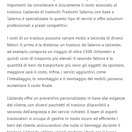
importanti da considerare è sicuramente il costo associato al
trasloco. L’azienda di traslochi Traslochi Salerno, con base a
Salerno, è specializzata in questo tipo di servizi e offre soluzioni
professionali a prezzi competitivi.
I costi di un trasloco possono variare molto a seconda di diversi
fattori. Il primo è la distanza: un trasloco da Salerno a Leicester,
ad esempio, comporta un viaggio di oltre 1500 chilometri e
quindi costi di trasporto più elevati. Il secondo fattore è la
quantità di beni da trasportare: più sono gli oggetti da spostare,
maggiore sarà il costo. Infine, i servizi aggiuntivi, come
l’imballaggio, lo smontaggio e il montaggio dei mobili, possono
aumentare il costo finale.
L’azienda offre un preventivo personalizzato in base alle esigenze
del cliente, con diversi pacchetti di trasloco disponibili a
seconda dell’ampiezza e dei servizi richiesti. Il team di esperti
traslocatori si occupa di gestire in modo sicuro ed efficiente i
beni del cliente, assicurandosi che nulla si danneggi durante il
trasloco. L’azienda utilizza veicoli moderni, ideali per il lungo