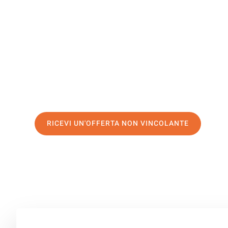
Warringto
Il tuo trasloco Salerno Warrington può essere così facil
servizio di prima classe
e assicurati i
migliori prezzi in 
Richiedo ora la tua offerta personalizzata e fai il prim
trasloco senza stress a Warrington
RICEVI UN'OFFERTA NON VINCOLANTE
100% non vincolante – Risposta garantita entro 15 minuti.