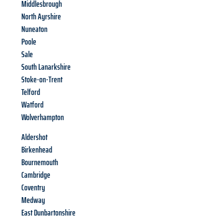
Middlesbrough
North Ayrshire
Nuneaton
Poole
Sale
South Lanarkshire
Stoke-on-Trent
Telford
Watford
Wolverhampton
Aldershot
Birkenhead
Bournemouth
Cambridge
Coventry
Medway
East Dunbartonshire