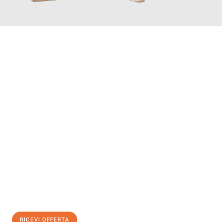
INFORMATI ORA
Scopri con Traslochi Salerno quanto può essere
facile e senza
stress il tuo trasloco a Salerno
. Il nostro team di esperti è
pronto ad assicurarti una transizione senza intoppi nella tua
nuova casa.
Ottieni subito
un'offerta non vincolante
e
risparmia € 100:
RICEVI OFFERTA
0299948957