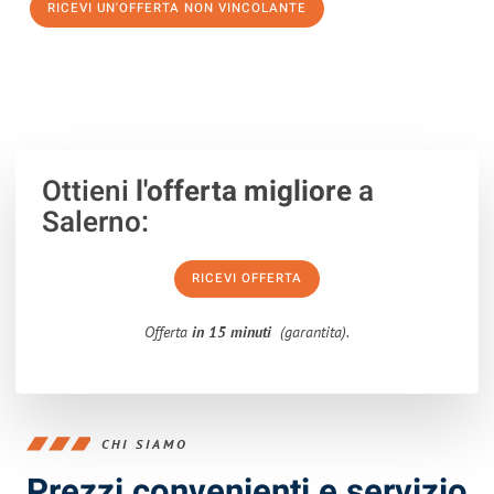
RICEVI UN'OFFERTA NON VINCOLANTE
100% non vincolante – Risposta garantita entro 15 minuti.
Ottieni
l'offerta migliore
a
Salerno:
RICEVI OFFERTA
Offerta
in 15 minuti
(garantita).
CHI SIAMO
Prezzi convenienti e servizio