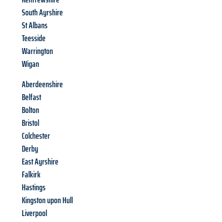
South Ayrshire
St Albans
Teesside
Warrington
Wigan
Aberdeenshire
Belfast
Bolton
Bristol
Colchester
Derby
East Ayrshire
Falkirk
Hastings
Kingston upon Hull
Liverpool