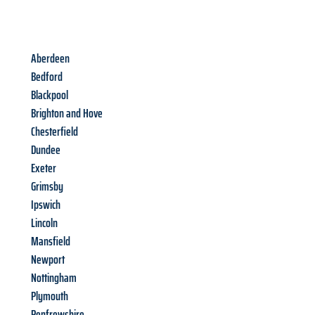
Aberdeen
Bedford
Blackpool
Brighton and Hove
Chesterfield
Dundee
Exeter
Grimsby
Ipswich
Lincoln
Mansfield
Newport
Nottingham
Plymouth
Renfrewshire