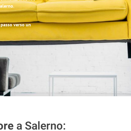
Salerno
.
o passo verso un
ore
a Salerno: