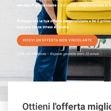
servizio di prima classe
e assicurati i
migliori prezzi in 
Richiedo ora la tua offerta personalizzata e fai il prim
trasloco senza stress a Londra
RICEVI UN'OFFERTA NON VINCOLANTE
100% non vincolante – Risposta garantita entro 15 minuti.
Ottieni
l'offerta migli