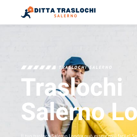
TRASLOCHI SALERNO
Traslochi
Salerno
Lo
Il tuo trasloco Salerno Londra può essere così facile! S