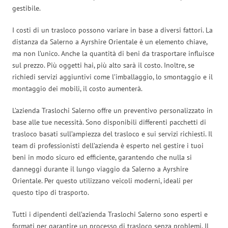
gestibile.
I costi di un trasloco possono variare in base a diversi fattori. La
distanza da Salerno a Ayrshire Orientale è un elemento chiave,
ma non l’unico. Anche la quantità di beni da trasportare influisce
sul prezzo. Più oggetti hai, più alto sarà il costo. Inoltre, se
richiedi servizi aggiuntivi come l’imballaggio, lo smontaggio e il
montaggio dei mobili, il costo aumenterà.
L’azienda Traslochi Salerno offre un preventivo personalizzato in
base alle tue necessità. Sono disponibili differenti pacchetti di
trasloco basati sull’ampiezza del trasloco e sui servizi richiesti. Il
team di professionisti dell’azienda è esperto nel gestire i tuoi
beni in modo sicuro ed efficiente, garantendo che nulla si
danneggi durante il lungo viaggio da Salerno a Ayrshire
Orientale. Per questo utilizzano veicoli moderni, ideali per
questo tipo di trasporto.
Tutti i dipendenti dell’azienda Traslochi Salerno sono esperti e
formati per garantire un processo di trasloco senza problemi. Il