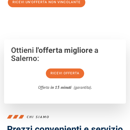
RICEVI UN'OFFERTA NON VINCOLANTE
100% non vincolante – Risposta garantita entro 15 minuti.
Ottieni
l'offerta migliore
a
Salerno:
RICEVI OFFERTA
Offerta
in 15 minuti
(garantita).
CHI SIAMO
Prezzi convenienti e servizio