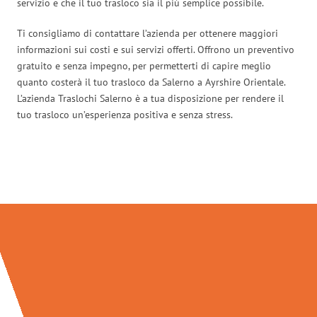
servizio e che il tuo trasloco sia il più semplice possibile.
Ti consigliamo di contattare l’azienda per ottenere maggiori
informazioni sui costi e sui servizi offerti. Offrono un preventivo
gratuito e senza impegno, per permetterti di capire meglio
quanto costerà il tuo trasloco da Salerno a Ayrshire Orientale.
L’azienda Traslochi Salerno è a tua disposizione per rendere il
tuo trasloco un’esperienza positiva e senza stress.
Traslochi Salerno in numeri: