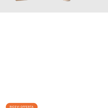
INFORMATI ORA
Scopri con Traslochi Salerno quanto può essere
facile e senza
stress il tuo trasloco a Salerno
. Il nostro team di esperti è
pronto ad assicurarti una transizione senza intoppi nella tua
nuova casa.
Ottieni subito
un'offerta non vincolante
e
risparmia € 100:
RICEVI OFFERTA
0299948957