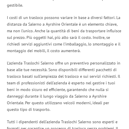
gestibile.
I costi di un trasloco possono variare in base a diversi fattori. La
distanza da Salerno a Ayrshire Orientale è un elemento chiave,
ma non l’unico. Anche la quantità di beni da trasportare influisce
sul prezzo. Più oggetti hai, più alto sarà il costo. Inoltre, se
richiedi servizi aggiuntivi come l’imballaggio, lo smontaggio e il
montaggio dei mobili, il costo aumenterà.
L’azienda Traslochi Salerno offre un preventivo personalizzato in
base alle tue necessità. Sono disponibili differenti pacchetti di
trasloco basati sull’ampiezza del trasloco e sui servizi richiesti. Il
team di professionisti dell’azienda è esperto nel gestire i tuoi
beni in modo sicuro ed efficiente, garantendo che nulla si
danneggi durante il lungo viaggio da Salerno a Ayrshire
Orientale. Per questo utilizzano veicoli moderni, ideali per
questo tipo di trasporto.
Tutti i dipendenti dell’azienda Traslochi Salerno sono esperti e
formati per garantire un processo di trasloco senza problemi. Il