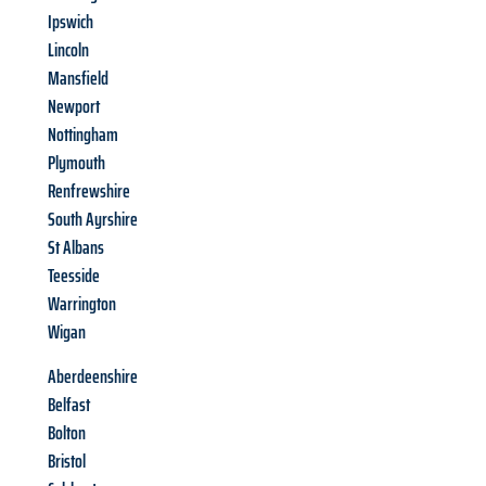
Ipswich
Lincoln
Mansfield
Newport
Nottingham
Plymouth
Renfrewshire
South Ayrshire
St Albans
Teesside
Warrington
Wigan
Aberdeenshire
Belfast
Bolton
Bristol