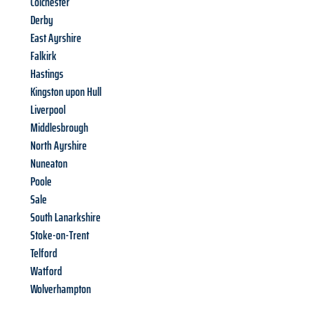
Colchester
Derby
East Ayrshire
Falkirk
Hastings
Kingston upon Hull
Liverpool
Middlesbrough
North Ayrshire
Nuneaton
Poole
Sale
South Lanarkshire
Stoke-on-Trent
Telford
Watford
Wolverhampton