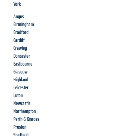
York
Angus
Birmingham
Bradford
Cardiff
Crawley
Doncaster
Eastbourne
Glasgow
Highland
Leicester
Luton
Newcastle
Northampton
Perth & Kinross
Preston
Sheffield