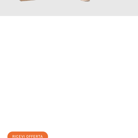
INFORMATI ORA
Scopri con Traslochi Salerno quanto può essere
facile e senza
stress il tuo trasloco a Salerno
. Il nostro team di esperti è
pronto ad assicurarti una transizione senza intoppi nella tua
nuova casa.
Ottieni subito
un'offerta non vincolante
e
risparmia € 100:
RICEVI OFFERTA
0299948957