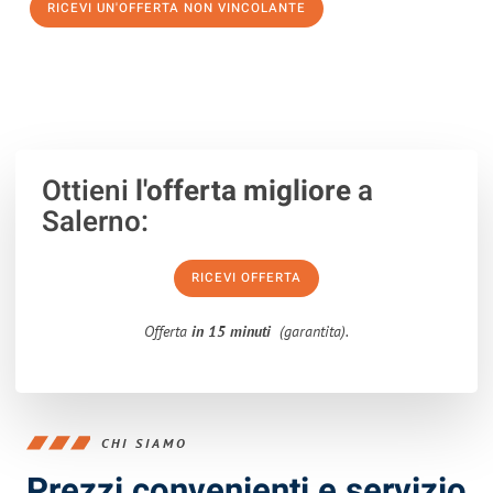
RICEVI UN'OFFERTA NON VINCOLANTE
100% non vincolante – Risposta garantita entro 15 minuti.
Ottieni
l'offerta migliore
a
Salerno:
RICEVI OFFERTA
Offerta
in 15 minuti
(garantita).
CHI SIAMO
Prezzi convenienti e servizio