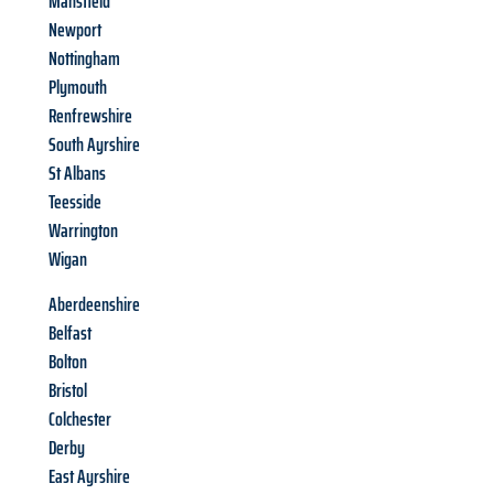
Mansfield
Newport
Nottingham
Plymouth
Renfrewshire
South Ayrshire
St Albans
Teesside
Warrington
Wigan
Aberdeenshire
Belfast
Bolton
Bristol
Colchester
Derby
East Ayrshire