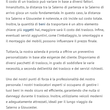
Il costo di un trasloco può variare in base a diversi fattori.
Innanzitutto, la distanza tra la Salerno di partenza e la Salerno di
arrivo gioca un ruolo fondamentale. In questo caso, la distanza
tra Salerno e Gloucester è notevole, e ciò incide sul costo totale.
Inoltre, la quantità di
beni
da trasportare è un altro elemento
chiave: più
oggetti
hai, maggiore sarà il costo del trasloco. Infine,
eventuali servizi aggiuntivi, come l’imballaggio, lo smontaggio e
il montaggio dei mobili, possono influenzare il prezzo finale.
Tuttavia, la nostra azienda è pronta a offrire un preventivo
personalizzato in base alle esigenze del cliente. Disponiamo di
diversi pacchetti di trasloco, in grado di soddisfare le varie
necessità, a seconda dell’entità del trasloco e dei servizi richiesti.
Uno dei nostri punti di forza è la professionalità del nostro
personale. I nostri traslocatori esperti si occupano di gestire i
tuoi beni in modo sicuro ed efficiente, garantendo che nulla si
danneggi durante il trasloco. Inoltre, utilizziamo veicoli moderni
e adeguatamente attrezzati, ideali per il lungo viaggio da
Salerno a Gloucester.