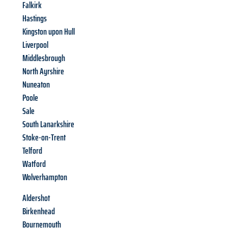
Falkirk
Hastings
Kingston upon Hull
Liverpool
Middlesbrough
North Ayrshire
Nuneaton
Poole
Sale
South Lanarkshire
Stoke-on-Trent
Telford
Watford
Wolverhampton
Aldershot
Birkenhead
Bournemouth