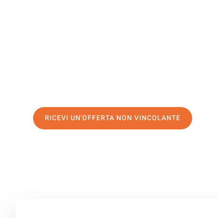
Aldershot
Il tuo trasloco Salerno Aldershot può essere così facile!
servizio di prima classe
e assicurati i
migliori prezzi in 
Richiedo ora la tua offerta personalizzata e fai il prim
trasloco senza stress a Aldershot
RICEVI UN'OFFERTA NON VINCOLANTE
100% non vincolante – Risposta garantita entro 15 minuti.