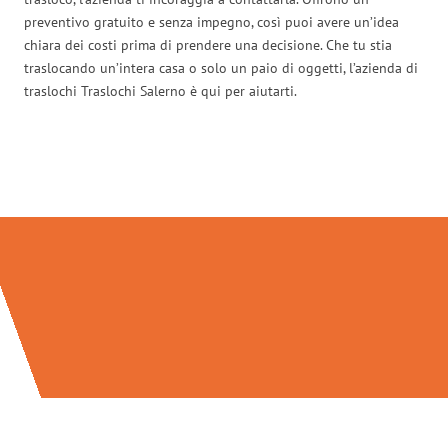
preventivo gratuito e senza impegno, così puoi avere un’idea
chiara dei costi prima di prendere una decisione. Che tu stia
traslocando un’intera casa o solo un paio di oggetti, l’azienda di
traslochi Traslochi Salerno è qui per aiutarti.
Traslochi Salerno in numeri: