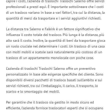
capire i costi, l’azienda di traslochi Traslochi Salerno offre servizi
professionali a prezzi equi. È importante sottolineare che i costi
di un trasloco variano in base a vari fattori, tra cui la distanza, la
quantità di merci da trasportare e i servizi aggiuntivi richiesti.
La distanza tra Salerno e Falkirk è un fattore significativo che
influenza il costo totale del trasloco. Più lunga è la distanza, più
alto sarà il costo. Inoltre, la quantità di beni da trasportare gioca
un ruolo cruciale nel determinare i costi. Un trasloco di una casa
con molti mobili e scatole sarà naturalmente più costoso di un
trasloco di un appartamento monolocale con poche cose.
L’azienda di traslochi Traslochi Salerno offre un preventivo
personalizzato in base alle esigenze specifiche del cliente. Sono
disponibili diversi pacchetti di trasloco basati sull’ambito e sui
servizi richiesti, tra cui l’imballaggio, il carico, il trasporto, lo
scarico e lo smontaggio dei mobili.
Per garantire che il trasloco sia gestito in modo sicuro ed
efficiente, l’azienda fornisce traslocatori esperti che si occupano