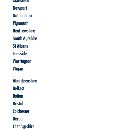
Mansfield
Newport
Nottingham
Plymouth
Renfrewshire
South Ayrshire
St Albans
Teesside
Warrington
Wigan
Aberdeenshire
Belfast
Bolton
Bristol
Colchester
Derby
East Ayrshire