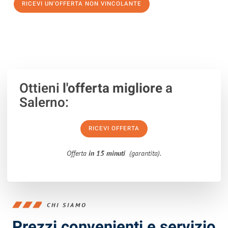
RICEVI UN'OFFERTA NON VINCOLANTE
100% non vincolante – Risposta garantita entro 15 minuti.
Ottieni
l'offerta migliore
a
Salerno:
RICEVI OFFERTA
Offerta
in 15 minuti
(garantita).
CHI SIAMO
Prezzi convenienti e servizio