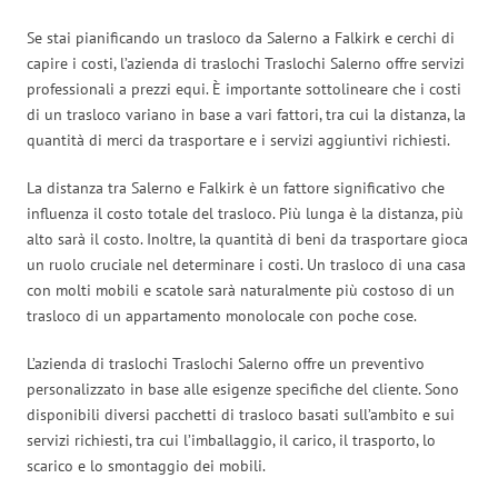
Se stai pianificando un trasloco da Salerno a Falkirk e cerchi di
capire i costi, l’azienda di traslochi Traslochi Salerno offre servizi
professionali a prezzi equi. È importante sottolineare che i costi
di un trasloco variano in base a vari fattori, tra cui la distanza, la
quantità di merci da trasportare e i servizi aggiuntivi richiesti.
La distanza tra Salerno e Falkirk è un fattore significativo che
influenza il costo totale del trasloco. Più lunga è la distanza, più
alto sarà il costo. Inoltre, la quantità di beni da trasportare gioca
un ruolo cruciale nel determinare i costi. Un trasloco di una casa
con molti mobili e scatole sarà naturalmente più costoso di un
trasloco di un appartamento monolocale con poche cose.
L’azienda di traslochi Traslochi Salerno offre un preventivo
personalizzato in base alle esigenze specifiche del cliente. Sono
disponibili diversi pacchetti di trasloco basati sull’ambito e sui
servizi richiesti, tra cui l’imballaggio, il carico, il trasporto, lo
scarico e lo smontaggio dei mobili.