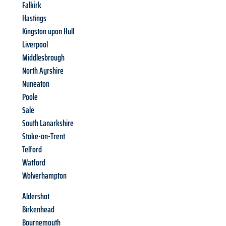
Falkirk
Hastings
Kingston upon Hull
Liverpool
Middlesbrough
North Ayrshire
Nuneaton
Poole
Sale
South Lanarkshire
Stoke-on-Trent
Telford
Watford
Wolverhampton
Aldershot
Birkenhead
Bournemouth