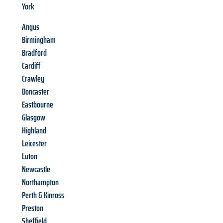
York
Angus
Birmingham
Bradford
Cardiff
Crawley
Doncaster
Eastbourne
Glasgow
Highland
Leicester
Luton
Newcastle
Northampton
Perth & Kinross
Preston
Sheffield