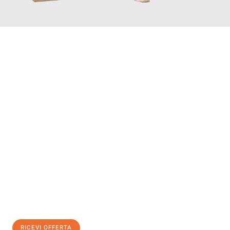
INFORMATI ORA
Scopri con Traslochi Salerno quanto può essere
facile e senza
stress il tuo trasloco a Salerno
. Il nostro team di esperti è
pronto ad assicurarti una transizione senza intoppi nella tua
nuova casa.
Ottieni subito
un'offerta non vincolante
e
risparmia € 100:
RICEVI OFFERTA
0299948957