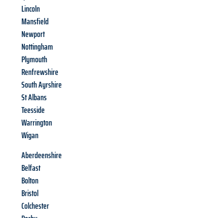
Lincoln
Mansfield
Newport
Nottingham
Plymouth
Renfrewshire
South Ayrshire
St Albans
Teesside
Warrington
Wigan
Aberdeenshire
Belfast
Bolton
Bristol
Colchester