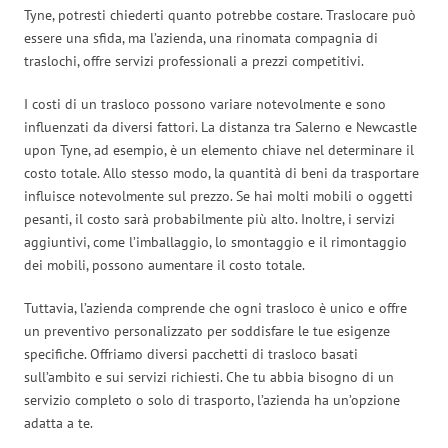
Tyne, potresti chiederti quanto potrebbe costare. Traslocare può
essere una sfida, ma l’azienda, una rinomata compagnia di
traslochi, offre servizi professionali a prezzi competitivi.
I costi di un trasloco possono variare notevolmente e sono
influenzati da diversi fattori. La distanza tra Salerno e Newcastle
upon Tyne, ad esempio, è un elemento chiave nel determinare il
costo totale. Allo stesso modo, la quantità di beni da trasportare
influisce notevolmente sul prezzo. Se hai molti mobili o oggetti
pesanti, il costo sarà probabilmente più alto. Inoltre, i servizi
aggiuntivi, come l’imballaggio, lo smontaggio e il rimontaggio
dei mobili, possono aumentare il costo totale.
Tuttavia, l’azienda comprende che ogni trasloco è unico e offre
un preventivo personalizzato per soddisfare le tue esigenze
specifiche. Offriamo diversi pacchetti di trasloco basati
sull’ambito e sui servizi richiesti. Che tu abbia bisogno di un
servizio completo o solo di trasporto, l’azienda ha un’opzione
adatta a te.