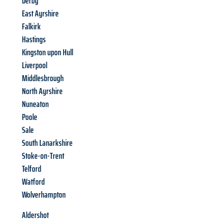
Derby
East Ayrshire
Falkirk
Hastings
Kingston upon Hull
Liverpool
Middlesbrough
North Ayrshire
Nuneaton
Poole
Sale
South Lanarkshire
Stoke-on-Trent
Telford
Watford
Wolverhampton
Aldershot