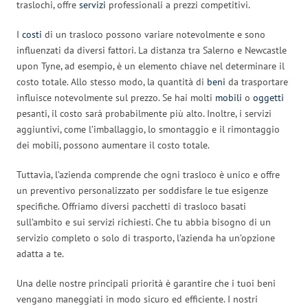
traslochi, offre
servizi
professionali a prezzi competitivi.
I
costi
di un trasloco possono variare notevolmente e sono
influenzati da diversi fattori. La distanza tra Salerno e Newcastle
upon Tyne, ad esempio, è un elemento chiave nel determinare il
costo totale. Allo stesso modo, la quantità di
beni
da trasportare
influisce notevolmente sul prezzo. Se hai molti
mobili
o
oggetti
pesanti, il costo sarà probabilmente più alto. Inoltre, i servizi
aggiuntivi, come l’imballaggio, lo smontaggio e il rimontaggio
dei mobili, possono aumentare il costo totale.
Tuttavia, l’azienda comprende che ogni trasloco è unico e offre
un preventivo personalizzato per soddisfare le tue esigenze
specifiche. Offriamo diversi pacchetti di trasloco basati
sull’ambito e sui servizi richiesti. Che tu abbia bisogno di un
servizio completo o solo di trasporto, l’azienda ha un’opzione
adatta a te.
Una delle nostre principali priorità è garantire che i tuoi beni
vengano maneggiati in modo sicuro ed efficiente. I nostri