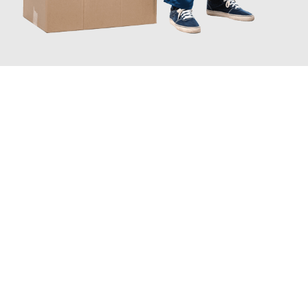
INFORMATI ORA
Scopri con Traslochi Salerno quanto può essere
facile e senza
stress il tuo trasloco a Salerno
. Il nostro team di esperti è
pronto ad assicurarti una transizione senza intoppi nella tua
nuova casa.
Ottieni subito
un'offerta non vincolante
e
risparmia € 100: