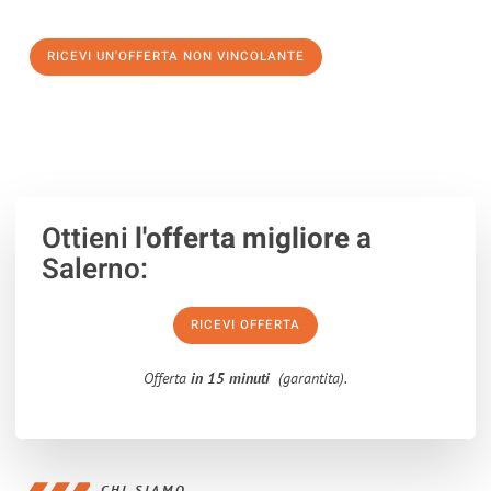
verso un trasloco senza stress a Newcastle upon Tyne
RICEVI UN'OFFERTA NON VINCOLANTE
100% non vincolante – Risposta garantita entro 15 minuti.
Ottieni
l'offerta migliore
a
Salerno:
RICEVI OFFERTA
Offerta
in 15 minuti
(garantita).
CHI SIAMO