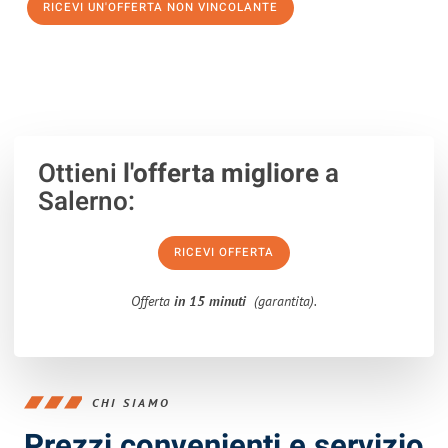
RICEVI UN'OFFERTA NON VINCOLANTE
100% non vincolante – Risposta garantita entro 15 minuti.
Ottieni
l'offerta migliore
a
Salerno:
RICEVI OFFERTA
Offerta
in 15 minuti
(garantita).
CHI SIAMO
Prezzi convenienti e servizio