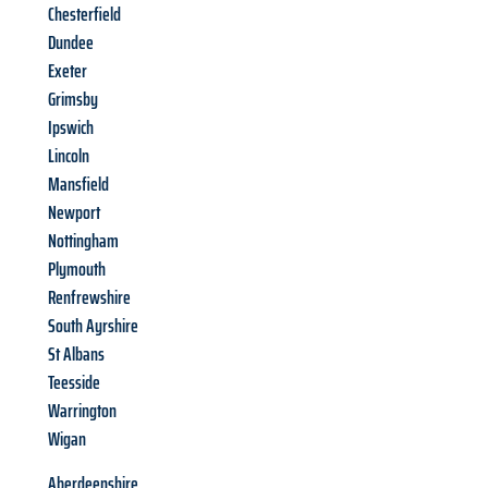
Chesterfield
Dundee
Exeter
Grimsby
Ipswich
Lincoln
Mansfield
Newport
Nottingham
Plymouth
Renfrewshire
South Ayrshire
St Albans
Teesside
Warrington
Wigan
Aberdeenshire