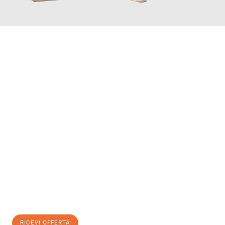
INFORMATI ORA
Scopri con Traslochi Salerno quanto può essere
facile e senza
stress il tuo trasloco a Salerno
. Il nostro team di esperti è
pronto ad assicurarti una transizione senza intoppi nella tua
nuova casa.
Ottieni subito
un'offerta non vincolante
e
risparmia € 100:
RICEVI OFFERTA
0299948957