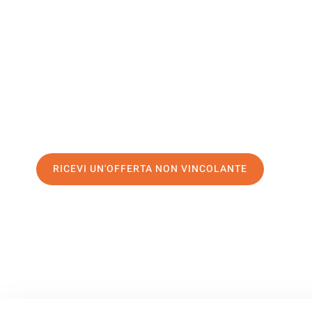
Albania
Il tuo trasloco Salerno Albania può essere così facile! Spe
servizio di prima classe
e assicurati i
migliori prezzi in Sa
Richiedo ora la tua offerta personalizzata e fai il primo 
trasloco senza stress a Albania
RICEVI UN'OFFERTA NON VINCOLANTE
100% non vincolante – Risposta garantita entro 15 minuti.