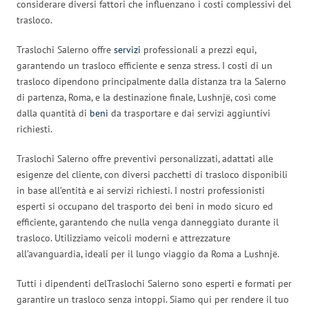
considerare diversi fattori che influenzano i costi complessivi del
trasloco.
Traslochi Salerno offre
servizi
professionali a prezzi equi,
garantendo un trasloco efficiente e senza stress. I costi di un
trasloco dipendono principalmente dalla distanza tra la Salerno
di partenza, Roma, e la destinazione finale, Lushnjë, così come
dalla quantità di
beni
da trasportare e dai servizi aggiuntivi
richiesti.
Traslochi Salerno offre preventivi personalizzati, adattati alle
esigenze del cliente, con diversi pacchetti di trasloco disponibili
in base all’entità e ai servizi richiesti. I nostri professionisti
esperti si occupano del trasporto dei beni in modo sicuro ed
efficiente, garantendo che nulla venga danneggiato durante il
trasloco. Utilizziamo veicoli moderni e attrezzature
all’avanguardia, ideali per il lungo viaggio da Roma a Lushnjë.
Tutti i dipendenti delTraslochi Salerno sono esperti e formati per
garantire un trasloco senza intoppi. Siamo qui per rendere il tuo