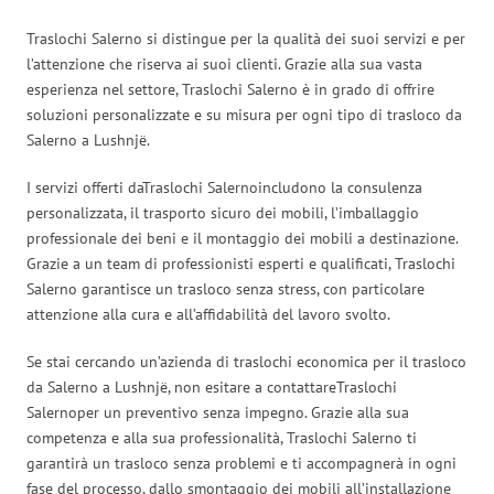
Traslochi Salerno si distingue per la qualità dei suoi servizi e per
l’attenzione che riserva ai suoi clienti. Grazie alla sua vasta
esperienza nel settore, Traslochi Salerno è in grado di offrire
soluzioni personalizzate e su misura per ogni tipo di trasloco da
Salerno a Lushnjë.
I servizi offerti daTraslochi Salernoincludono la consulenza
personalizzata, il trasporto sicuro dei mobili, l’imballaggio
professionale dei beni e il montaggio dei mobili a destinazione.
Grazie a un team di professionisti esperti e qualificati, Traslochi
Salerno garantisce un trasloco senza stress, con particolare
attenzione alla cura e all’affidabilità del lavoro svolto.
Se stai cercando un’azienda di traslochi economica per il trasloco
da Salerno a Lushnjë, non esitare a contattareTraslochi
Salernoper un preventivo senza impegno. Grazie alla sua
competenza e alla sua professionalità, Traslochi Salerno ti
garantirà un trasloco senza problemi e ti accompagnerà in ogni
fase del processo, dallo smontaggio dei mobili all’installazione