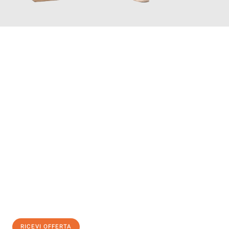
INFORMATI ORA
Scopri con Traslochi Salerno quanto può essere
facile e senza
stress il tuo trasloco a Salerno
. Il nostro team di esperti è
pronto ad assicurarti una transizione senza intoppi nella tua
nuova casa.
Ottieni subito
un'offerta non vincolante
e
risparmia € 100:
RICEVI OFFERTA
0299948957