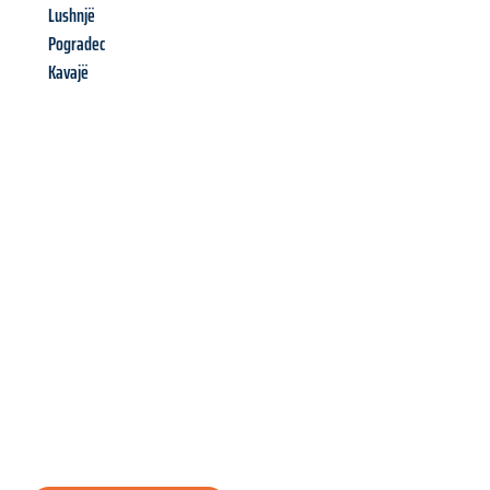
Lushnjë
Pogradec
Kavajë
Richiedi ora la tua
offerta
al
miglior
prezzo !
Inviateci adesso la vostra richiesta non vincolante e
assicuratevi la vostra
offerta di trasloco per le vostre esigenze
a Salerno
al miglior prezzo! Approfitta dell’occasione per
un
trasloco senza stress
e con il massimo comfort: