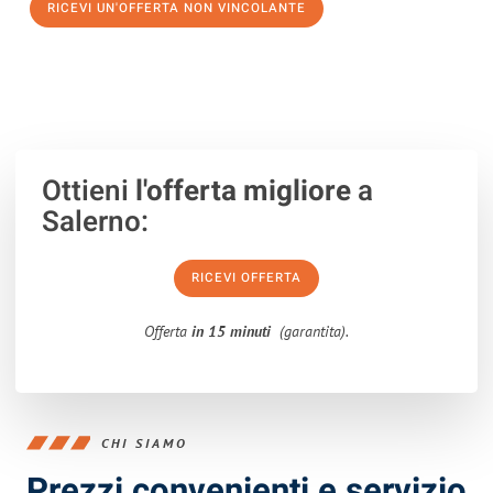
RICEVI UN'OFFERTA NON VINCOLANTE
100% non vincolante – Risposta garantita entro 15 minuti.
Ottieni
l'offerta migliore
a
Salerno:
RICEVI OFFERTA
Offerta
in 15 minuti
(garantita).
CHI SIAMO
Prezzi convenienti e servizio