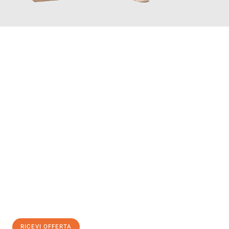
INFORMATI ORA
Scopri con Traslochi Salerno quanto può essere
facile e senza
stress il tuo trasloco a Salerno
. Il nostro team di esperti è
pronto ad assicurarti una transizione senza intoppi nella tua
nuova casa.
Ottieni subito
un'offerta non vincolante
e
risparmia € 100:
RICEVI OFFERTA
0299948957