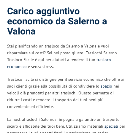
Carico aggiuntivo
economico da Salerno a
Valona
Stai pianificando un trasloco da Salerno a Valona e vuoi
risparmiare sui costi? Sei nel posto giusto! Traslochi Salerno
Trasloco Facile è qui per aiutarti a rendere il tuo
trasloco
economico
e senza stress.
Trasloco Facile si distingue per il servizio economico che offre ai
suoi clienti grazie alla possibilità di condividere lo
spazio
nei
veicoli già prenotati per altri traslochi. Questo permette di
ridurre i costi e rendere il trasporto dei tuoi beni più
conveniente ed efficiente.
La nostraTraslochi Salernosi impegna a garantire un trasporto
sicuro e affidabile dei tuoi beni. Utilizziamo materiali
speciali
per
proteggere i tuoi oggetti fragili e assicuriamo un carico