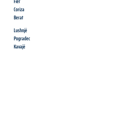
Fier
Coriza
Berat
Lushnjë
Pogradec
Kavajë
Richiedi ora la tua
offerta
al
miglior
prezzo !
Inviateci adesso la vostra richiesta non vincolante e
assicuratevi la vostra
offerta di trasloco per le vostre esigenze