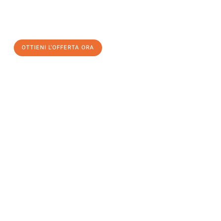
a Salerno
al miglior prezzo! Approfitta dell’occasione per
un
trasloco senza stress
e con il massimo comfort:
OTTIENI L'OFFERTA ORA