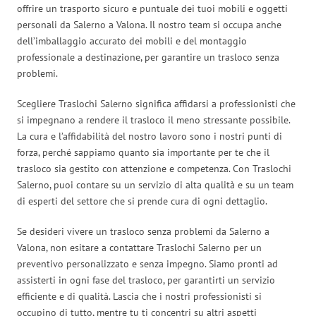
offrire un trasporto sicuro e puntuale dei tuoi mobili e oggetti
personali da Salerno a Valona. Il nostro team si occupa anche
dell’imballaggio accurato dei mobili e del montaggio
professionale a destinazione, per garantire un trasloco senza
problemi.
Scegliere Traslochi Salerno significa affidarsi a professionisti che
si impegnano a rendere il trasloco il meno stressante possibile.
La cura e l’affidabilità del nostro lavoro sono i nostri punti di
forza, perché sappiamo quanto sia importante per te che il
trasloco sia gestito con attenzione e competenza. Con Traslochi
Salerno, puoi contare su un servizio di alta qualità e su un team
di esperti del settore che si prende cura di ogni dettaglio.
Se desideri vivere un trasloco senza problemi da Salerno a
Valona, non esitare a contattare Traslochi Salerno per un
preventivo personalizzato e senza impegno. Siamo pronti ad
assisterti in ogni fase del trasloco, per garantirti un servizio
efficiente e di qualità. Lascia che i nostri professionisti si
occupino di tutto, mentre tu ti concentri su altri aspetti