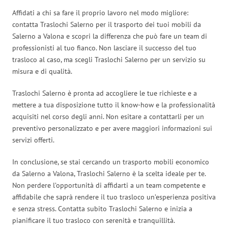
Affidati a chi sa fare il proprio lavoro nel modo migliore:
contatta Traslochi Salerno per il trasporto dei tuoi mobili da
Salerno a Valona e scopri la differenza che può fare un team di
professionisti al tuo fianco. Non lasciare il successo del tuo
trasloco al caso, ma scegli Traslochi Salerno per un servizio su
misura e di qualità.
Traslochi Salerno è pronta ad accogliere le tue richieste e a
mettere a tua disposizione tutto il know-how e la professionalità
acquisiti nel corso degli anni. Non esitare a contattarli per un
preventivo personalizzato e per avere maggiori informazioni sui
servizi offerti.
In conclusione, se stai cercando un trasporto mobili economico
da Salerno a Valona, Traslochi Salerno è la scelta ideale per te.
Non perdere l’opportunità di affidarti a un team competente e
affidabile che saprà rendere il tuo trasloco un’esperienza positiva
e senza stress. Contatta subito Traslochi Salerno e inizia a
pianificare il tuo trasloco con serenità e tranquillità.