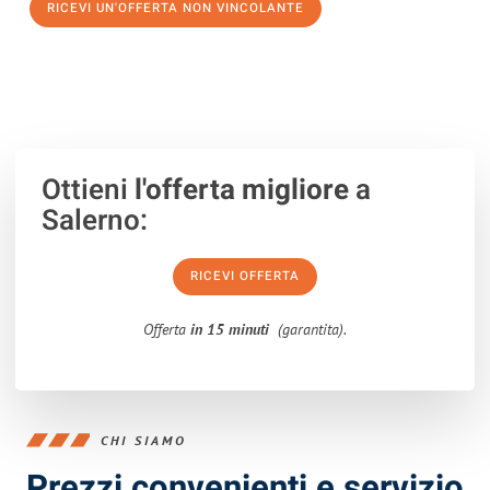
RICEVI UN'OFFERTA NON VINCOLANTE
100% non vincolante – Risposta garantita entro 15 minuti.
Ottieni
l'offerta migliore
a
Salerno:
RICEVI OFFERTA
Offerta
in 15 minuti
(garantita).
CHI SIAMO
Prezzi convenienti e servizio