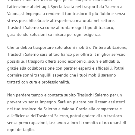
l’attenzione ai dettagli. Specializzata nei trasporti da Salerno a
Valona, si impegna a rendere il tuo trasloco il più fluido e senza
stress possibile. Grazie all’esperienza maturata nel settore,
Traslochi Salerno sa come affrontare ogni tipo di trasloco,
garantendo soluzioni su misura per ogni esigenza.
Che tu debba trasportare solo alcuni mobili o l’intera abitazione,
Traslochi Salerno sarà al tuo fianco per offrirti il miglior servizio
possibile. I trasporti offerti sono economici, sicuri e affidabili,
grazie alla collaborazione con partner esperti e affidabili. Potrai
dormire sonni tranquilli sapendo che i tuoi mobili saranno
trattati con cura e professionalità.
Non perdere tempo e contatta subito Traslochi Salerno per un
preventivo senza impegno. Sarà un piacere per il team assisterti
nel tuo trasloco da Salerno a Valona. Grazie alla competenza e
all’efficienza delTraslochi Salerno, potrai godere di un trasloco
senza preoccupazioni, lasciando a loro il compito di occuparsi di
ogni dettaglio.