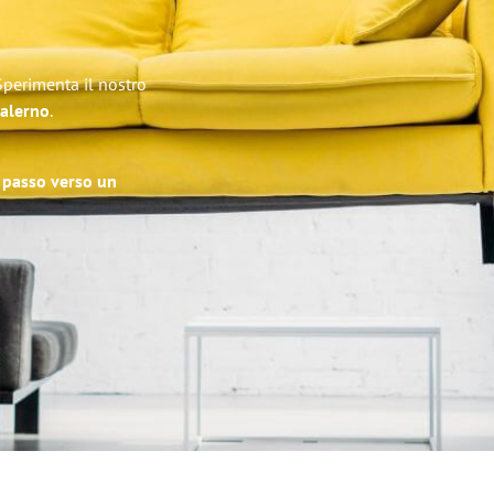
Sperimenta il nostro
Salerno
.
o passo verso un