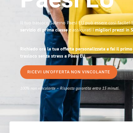
Paesi EU
Il tuo trasloco Salerno Paesi EU può essere così facile! 
servizio di prima classe
e assicurati i
migliori prezzi in 
Richiedo ora la tua offerta personalizzata e fai il prim
trasloco senza stress a Paesi EU
RICEVI UN'OFFERTA NON VINCOLANTE
100% non vincolante – Risposta garantita entro 15 minuti.