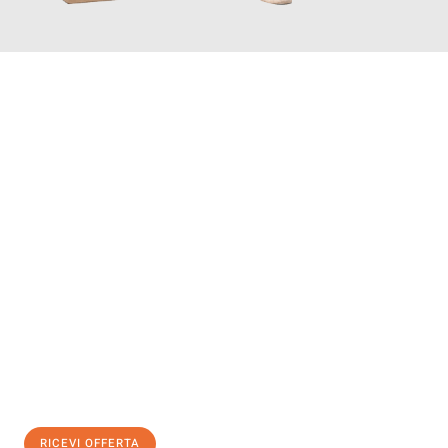
INFORMATI ORA
Scopri con Traslochi Salerno quanto può essere
facile e senza
stress il tuo trasloco a Salerno
. Il nostro team di esperti è
pronto ad assicurarti una transizione senza intoppi nella tua
nuova casa.
Ottieni subito
un'offerta non vincolante
e
risparmia € 100:
RICEVI OFFERTA
0299948957