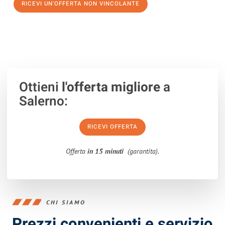
RICEVI UN'OFFERTA NON VINCOLANTE
100% non vincolante – Risposta garantita entro 15 minuti.
Ottieni
l'offerta migliore
a
Salerno:
RICEVI OFFERTA
Offerta
in 15 minuti
(garantita).
CHI SIAMO
Prezzi convenienti e servizio