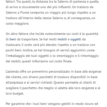
fattori. Tra questi, la distanza tra la Salerno di partenza e quella
di arrivo è sicuramente uno dei più influenti. Un trasloco da
Salerno a Fiume comporta un viaggio più lungo rispetto a un
trasloco all’interno della stessa Salerno e, di conseguenza, un
costo maggiore.
Un altro fattore che incide notevolmente sui costi è la quantità
di
beni
da trasportare. Se hai molti
mobili
e
oggetti
da
traslocare, il costo sarà più elevato rispetto a un trasloco con
pochi beni. Inoltre, se hai bisogno di servizi aggiuntivi, come
l’imballaggio dei tuoi oggetti o lo smontaggio e il rimontaggio
dei mobili, questi influiranno sul costo finale.
L’azienda offre un preventivo personalizzato in base alle esigenze
del cliente, con diversi pacchetti di trasloco disponibili in base
all’ampiezza e ai servizi richiesti. Questo permette ai clienti di
scegliere il pacchetto che meglio si adatta alle loro esigenze e al
loro budget.
Per garantire che i tuoi beni vengano gestiti in modo sicuro ed