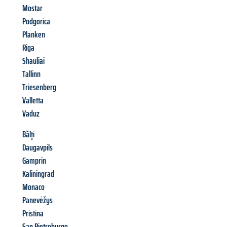
Mostar
Podgorica
Planken
Riga
Shauliai
Tallinn
Triesenberg
Valletta
Vaduz
Bălți
Daugavpils
Gamprin
Kaliningrad
Monaco
Panevėžys
Pristina
San Pietroburgo