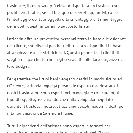
traslocare, il costo sarà più elevato rispetto a un trasloco con
pochi beni. Inoltre, se hai bisogno di servizi aggiuntivi, come
l’imballaggio dei tuoi oggetti o lo smontaggio e il rimontaggio
dei mobili, questi influiranno sul costo finale.
L’azienda offre un preventivo personalizzato in base alle esigenze
del cliente, con diversi pacchetti di trasloco disponibili in base
all’ampiezza e ai servizi richiesti. Questo permette ai clienti di
scegliere il pacchetto che meglio si adatta alle loro esigenze e al
loro budget.
Per garantire che i tuoi beni vengano gestiti in modo sicuro ed
efficiente, l’azienda impiega personale esperto e addestrato. I
nostri traslocatori sono esperti nel maneggiare con cura ogni
tipo di oggetto, assicurando che nulla venga danneggiato
durante il trasloco. Inoltre, utilizziamo veicoli moderni, ideali per
il lungo viaggio da Salerno a Fiume.
Tutti i dipendenti dell’azienda sono esperti e formati per
garantire un processo di trasloco senza problemi. Siamo