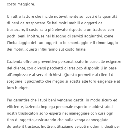
costo maggiore.
Un altro fattore che incide notevolmente sui costi è la quantità
di beni da trasportare. Se hai molti mobili e oggetti da
traslocare, il costo sarà più elevato rispetto a un trasloco con
pochi beni. Inoltre, se hai bisogno di servizi aggiuntivi, come
l’imballaggio dei tuoi oggetti o lo smontaggio e il rimontaggio
dei mobili, questi influiranno sul costo finale.
L’azienda offre un preventivo personalizzato in base alle esigenze
del cliente, con diversi pacchetti di trasloco disponibili in base
all’ampiezza e ai servizi richiesti. Questo permette ai clienti di
scegliere il pacchetto che meglio si adatta alle loro esigenze e al
loro budget.
Per garantire che i tuoi beni vengano gestiti in modo sicuro ed
efficiente, l’azienda impiega personale esperto e addestrato. I
nostri traslocatori sono esperti nel maneggiare con cura ogni
tipo di oggetto, assicurando che nulla venga danneggiato
durante il trasloco. Inoltre, utilizziamo veicoli moderni, ideali per