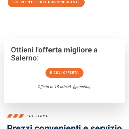
RICEVI UN'OFFERTA NON VINCOLANTE
100% non vincolante – Risposta garantita entro 15 minuti.
Ottieni
l'offerta migliore
a
Salerno:
RICEVI OFFERTA
Offerta
in 15 minuti
(garantita).
CHI SIAMO
Prezzi convenienti e servizio