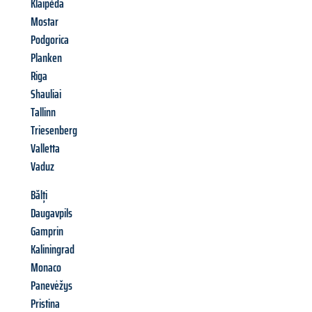
Klaipéda
Mostar
Podgorica
Planken
Riga
Shauliai
Tallinn
Triesenberg
Valletta
Vaduz
Bălți
Daugavpils
Gamprin
Kaliningrad
Monaco
Panevėžys
Pristina