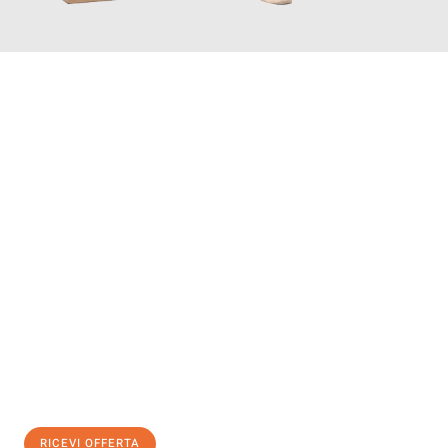
INFORMATI ORA
Scopri con Traslochi Salerno quanto può essere
facile e senza
stress il tuo trasloco a Salerno
. Il nostro team di esperti è
pronto ad assicurarti una transizione senza intoppi nella tua
nuova casa.
Ottieni subito
un'offerta non vincolante
e
risparmia € 100:
RICEVI OFFERTA
0299948957