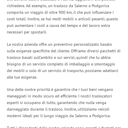
richiedere. Ad esempio, un trasloco da Salerno a Podgorica
comporta un viaggio di oltre 900 km, il che può influenzare i
costi totali. Inoltre, se hai molti mobili o articoli pesanti, questo
può aumentare i costi a causa del tempo e del lavoro extra
necessari per spostarli.
La nostra azienda offre un preventivo personalizzato basato
sulle esigenze specifiche del cliente. Offriamo diversi pacchetti di
trasloco basati sull’ambito e sui servizi, quindi che tu abbia
bisogno di un servizio completo di imballaggio e smontaggio
dei mobili o solo di un servizio di trasporto, possiamo adattarci
alle tue esigenze.
Una delle nostre priorità è garantire che i tuoi beni vengano
maneggiati in modo sicuro ed efficiente. I nostri traslocatori
esperti si occupano di tutto, garantendo che nulla venga
danneggiato durante il trasloco. Inoltre, utilizziamo veicoli
moderni ideali per il lungo viaggio da Salerno a Podgorica.
Tutti i dipendenti della nostra azienda sono esperti e formati per