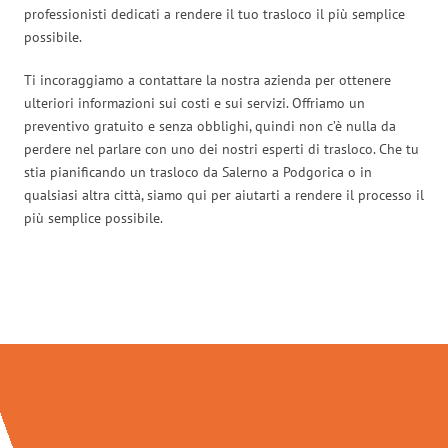
professionisti dedicati a rendere il tuo trasloco il più semplice
possibile.
Ti incoraggiamo a contattare la nostra azienda per ottenere
ulteriori informazioni sui costi e sui servizi. Offriamo un
preventivo gratuito e senza obblighi, quindi non c’è nulla da
perdere nel parlare con uno dei nostri esperti di trasloco. Che tu
stia pianificando un trasloco da Salerno a Podgorica o in
qualsiasi altra città, siamo qui per aiutarti a rendere il processo il
più semplice possibile.
Traslochi Salerno in numeri: