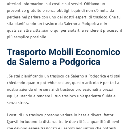
ulteriori informazioni sui costi e sui servizi. Offriamo un
preventivo gratuito e senza obblighi, quindi non c’è nulla da
perdere nel parlare con uno dei nostri esperti di trasloco. Che tu
stia pianificando un trasloco da Salerno a Podgorica o in
qualsiasi altra città, siamo qui per aiutarti a rendere il processo il
più semplice possibile.
Trasporto Mobili Economico
da Salerno a Podgorica
. Se stai pianificando un trasloco da Salerno a Podgorica e ti stai
chiedendo quanto potrebbe costare, questo articolo è per te. La
nostra azienda offre servizi di trasloco professionali a prezzi
equi, aiutando a rendere il tuo trasloco un’esperienza fluida e
senza stress.
I costi di un trasloco possono variare in base a diversi fattori.
Questi includono la distanza tra le due città, la quantità di beni
che devono essere traslocati e i servizi aggiuntivi che potresti