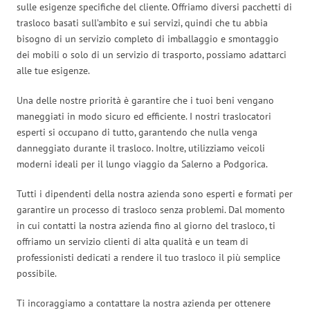
sulle esigenze specifiche del cliente. Offriamo diversi pacchetti di
trasloco basati sull’ambito e sui servizi, quindi che tu abbia
bisogno di un servizio completo di imballaggio e smontaggio
dei mobili o solo di un servizio di trasporto, possiamo adattarci
alle tue esigenze.
Una delle nostre priorità è garantire che i tuoi beni vengano
maneggiati in modo sicuro ed efficiente. I nostri traslocatori
esperti si occupano di tutto, garantendo che nulla venga
danneggiato durante il trasloco. Inoltre, utilizziamo veicoli
moderni ideali per il lungo viaggio da Salerno a Podgorica.
Tutti i dipendenti della nostra azienda sono esperti e formati per
garantire un processo di trasloco senza problemi. Dal momento
in cui contatti la nostra azienda fino al giorno del trasloco, ti
offriamo un servizio clienti di alta qualità e un team di
professionisti dedicati a rendere il tuo trasloco il più semplice
possibile.
Ti incoraggiamo a contattare la nostra azienda per ottenere