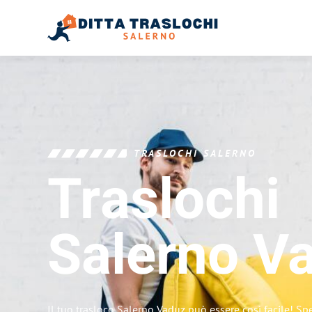
TRASLOCHI SALERNO
Traslochi
Salerno
V
Il tuo trasloco Salerno Vaduz può essere così facile! Sp