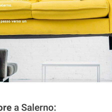
Salerno
.
o passo verso un
ore
a Salerno: