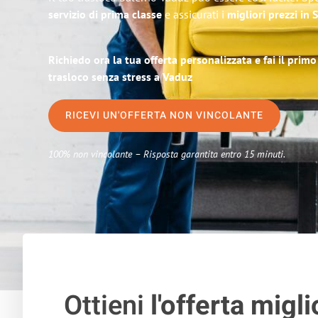
servizio di prima classe
e assicurati i
migliori prezzi in 
Richiedo ora la tua offerta personalizzata e fai il prim
trasloco senza stress a Vaduz
RICEVI UN'OFFERTA NON VINCOLANTE
100% non vincolante – Risposta garantita entro 15 minuti.
Ottieni
l'offerta migli