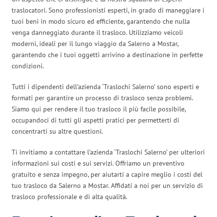
traslocatori. Sono professionisti esperti, in grado di maneggiare i
tuoi beni in modo sicuro ed efficiente, garantendo che nulla
venga danneggiato durante il trasloco. Utilizziamo veicoli
moderni, ideali per il lungo viaggio da Salerno a Mostar,
garantendo che i tuoi oggetti arrivino a destinazione in perfette
condizioni.
Tutti i dipendenti dell’azienda ‘Traslochi Salerno’ sono esperti e
formati per garantire un processo di trasloco senza problemi.
Siamo qui per rendere il tuo trasloco il più facile possibile,
occupandoci di tutti gli aspetti pratici per permetterti di
concentrarti su altre questioni.
Ti invitiamo a contattare l’azienda ‘Traslochi Salerno’ per ulteriori
informazioni sui costi e sui servizi. Offriamo un preventivo
gratuito e senza impegno, per aiutarti a capire meglio i costi del
tuo trasloco da Salerno a Mostar. Affidati a noi per un servizio di
trasloco professionale e di alta qualità.