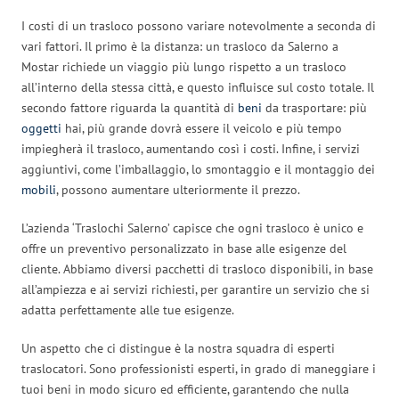
I costi di un trasloco possono variare notevolmente a seconda di
vari fattori. Il primo è la distanza: un trasloco da Salerno a
Mostar richiede un viaggio più lungo rispetto a un trasloco
all’interno della stessa città, e questo influisce sul costo totale. Il
secondo fattore riguarda la quantità di
beni
da trasportare: più
oggetti
hai, più grande dovrà essere il veicolo e più tempo
impiegherà il trasloco, aumentando così i costi. Infine, i servizi
aggiuntivi, come l’imballaggio, lo smontaggio e il montaggio dei
mobili
, possono aumentare ulteriormente il prezzo.
L’azienda ‘Traslochi Salerno’ capisce che ogni trasloco è unico e
offre un preventivo personalizzato in base alle esigenze del
cliente. Abbiamo diversi pacchetti di trasloco disponibili, in base
all’ampiezza e ai servizi richiesti, per garantire un servizio che si
adatta perfettamente alle tue esigenze.
Un aspetto che ci distingue è la nostra squadra di esperti
traslocatori. Sono professionisti esperti, in grado di maneggiare i
tuoi beni in modo sicuro ed efficiente, garantendo che nulla