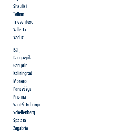
Shauliai
Tallinn
Triesenberg
Valletta
Vaduz
Bălți
Daugavpils
Gamprin
Kaliningrad
Monaco
Panevėžys
Pristina
San Pietroburgo
Schellenberg
Spalato
Zagabria