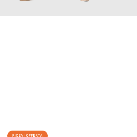
INFORMATI ORA
Scopri con Traslochi Salerno quanto può essere
facile e senza
stress il tuo trasloco a Salerno
. Il nostro team di esperti è
pronto ad assicurarti una transizione senza intoppi nella tua
nuova casa.
Ottieni subito
un'offerta non vincolante
e
risparmia € 100:
RICEVI OFFERTA
0299948957