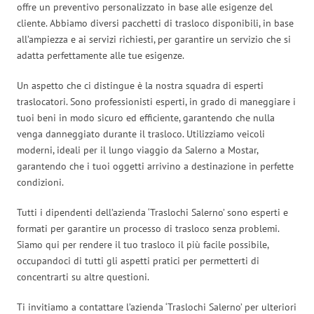
offre un preventivo personalizzato in base alle esigenze del
cliente. Abbiamo diversi pacchetti di trasloco disponibili, in base
all’ampiezza e ai servizi richiesti, per garantire un servizio che si
adatta perfettamente alle tue esigenze.
Un aspetto che ci distingue è la nostra squadra di esperti
traslocatori. Sono professionisti esperti, in grado di maneggiare i
tuoi beni in modo sicuro ed efficiente, garantendo che nulla
venga danneggiato durante il trasloco. Utilizziamo veicoli
moderni, ideali per il lungo viaggio da Salerno a Mostar,
garantendo che i tuoi oggetti arrivino a destinazione in perfette
condizioni.
Tutti i dipendenti dell’azienda ‘Traslochi Salerno’ sono esperti e
formati per garantire un processo di trasloco senza problemi.
Siamo qui per rendere il tuo trasloco il più facile possibile,
occupandoci di tutti gli aspetti pratici per permetterti di
concentrarti su altre questioni.
Ti invitiamo a contattare l’azienda ‘Traslochi Salerno’ per ulteriori