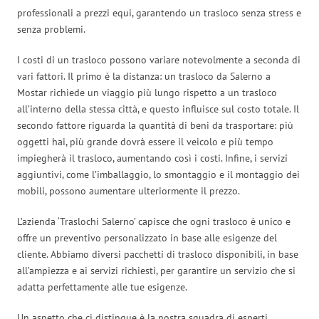
professionali a prezzi equi, garantendo un trasloco senza stress e
senza problemi.
I costi di un trasloco possono variare notevolmente a seconda di
vari fattori. Il primo è la distanza: un trasloco da Salerno a
Mostar richiede un viaggio più lungo rispetto a un trasloco
all’interno della stessa città, e questo influisce sul costo totale. Il
secondo fattore riguarda la quantità di beni da trasportare: più
oggetti hai, più grande dovrà essere il veicolo e più tempo
impiegherà il trasloco, aumentando così i costi. Infine, i servizi
aggiuntivi, come l’imballaggio, lo smontaggio e il montaggio dei
mobili, possono aumentare ulteriormente il prezzo.
L’azienda ‘Traslochi Salerno’ capisce che ogni trasloco è unico e
offre un preventivo personalizzato in base alle esigenze del
cliente. Abbiamo diversi pacchetti di trasloco disponibili, in base
all’ampiezza e ai servizi richiesti, per garantire un servizio che si
adatta perfettamente alle tue esigenze.
Un aspetto che ci distingue è la nostra squadra di esperti