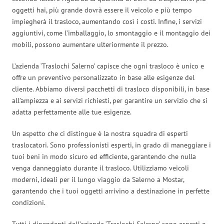
oggetti hai, più grande dovrà essere il veicolo e più tempo
impiegherà il trasloco, aumentando così i costi. Infine, i servizi
aggiuntivi, come l’imballaggio, lo smontaggio e il montaggio dei
mobili, possono aumentare ulteriormente il prezzo.
L’azienda ‘Traslochi Salerno’ capisce che ogni trasloco è unico e
offre un preventivo personalizzato in base alle esigenze del
cliente. Abbiamo diversi pacchetti di trasloco disponibili, in base
all’ampiezza e ai servizi richiesti, per garantire un servizio che si
adatta perfettamente alle tue esigenze.
Un aspetto che ci distingue è la nostra squadra di esperti
traslocatori. Sono professionisti esperti, in grado di maneggiare i
tuoi beni in modo sicuro ed efficiente, garantendo che nulla
venga danneggiato durante il trasloco. Utilizziamo veicoli
moderni, ideali per il lungo viaggio da Salerno a Mostar,
garantendo che i tuoi oggetti arrivino a destinazione in perfette
condizioni.
Tutti i dipendenti dell’azienda ‘Traslochi Salerno’ sono esperti e