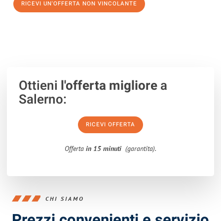
RICEVI UN'OFFERTA NON VINCOLANTE
100% non vincolante – Risposta garantita entro 15 minuti.
Ottieni
l'offerta migliore
a
Salerno:
RICEVI OFFERTA
Offerta
in 15 minuti
(garantita).
CHI SIAMO
Prezzi convenienti e servizio