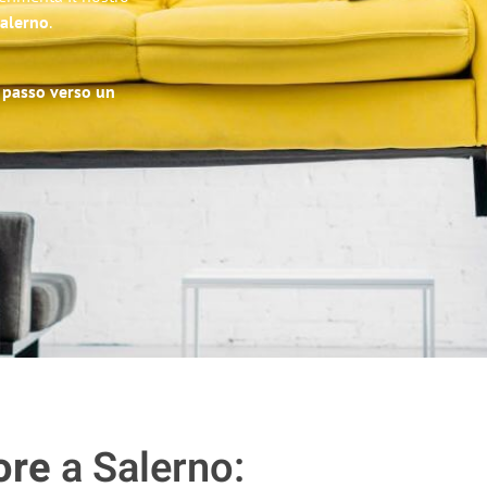
Salerno
.
o passo verso un
ore
a Salerno: