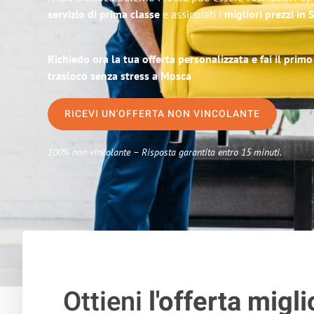
servizio di prima classe
e assicurati i
migliori prezzi in 
Richiedo ora la tua offerta personalizzata e fai il prim
trasloco senza stress a Mosca
RICEVI UN'OFFERTA NON VINCOLANTE
100% non vincolante – Risposta garantita entro 15 minuti.
Ottieni
l'offerta migli