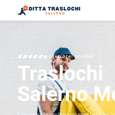
TRASLOCHI SALERNO
Traslochi
Salerno
M
Il tuo trasloco Salerno Mosca può essere così facile! Sp