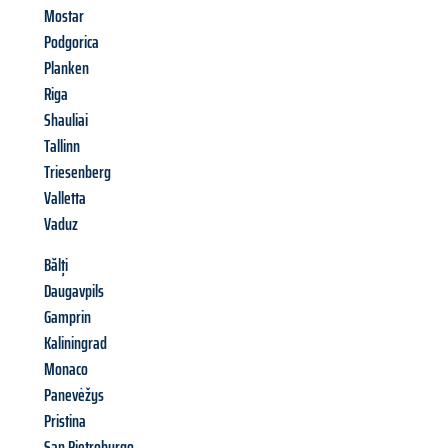
Mostar
Podgorica
Planken
Riga
Shauliai
Tallinn
Triesenberg
Valletta
Vaduz
Bălți
Daugavpils
Gamprin
Kaliningrad
Monaco
Panevėžys
Pristina
San Pietroburgo