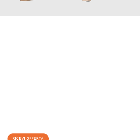
INFORMATI ORA
Scopri con Traslochi Salerno quanto può essere
facile e senza
stress il tuo trasloco a Salerno
. Il nostro team di esperti è
pronto ad assicurarti una transizione senza intoppi nella tua
nuova casa.
Ottieni subito
un'offerta non vincolante
e
risparmia € 100:
RICEVI OFFERTA
0299948957