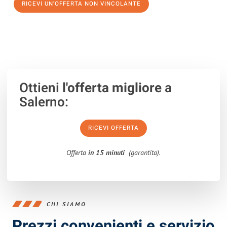
RICEVI UN'OFFERTA NON VINCOLANTE
100% non vincolante – Risposta garantita entro 15 minuti.
Ottieni
l'offerta migliore
a
Salerno:
RICEVI OFFERTA
Offerta
in 15 minuti
(garantita).
CHI SIAMO
Prezzi convenienti e servizio