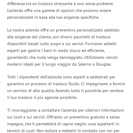
differenza tra un trasloco stressante e uno senza problemi.
L’azienda offre una gamma di opzioni che possono essere
personalizzate in base alle tue esigenze specifiche.
La nostra azienda offre un preventivo personalizzato adattato
alle esigenze del cliente, con diversi pacchetti di trasloco
disponibili basati sullo scopo e sui servizi. Forniamo addetti
esperti per gestire i beni in modo sicuro ed efficiente,
garantendo che nulla venga danneggiato. Utilizziamo veicoli
moderni ideali per il lungo viaggio da Salerno a Douglas.
Tutti i dipendenti dell’azienda sono esperti e addestrati per
garantire un processo di trasloco fluido. Ci impegniamo a fornire
un servizio di alta qualità, facendo tutto il possibile per rendere
il tuo trasloco il più agevole possibile.
Ti incoraggiamo a contattare l’azienda per ulteriori informazioni
sui costi e sui servizi. Offriamo un preventivo gratuito e senza
impegno, che ti permetterà di capire meglio cosa aspettarti in
termini di costi. Non esitare a metterti in contatto con noi per