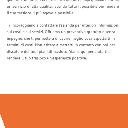
un servizio di alta qualità, facendo tutto il possibile per rendere
il tuo trasloco il più agevole possibile.
Ti incoraggiamo a contattare l’azienda per ulteriori informazioni
sui costi e sui servizi. Offriamo un preventivo gratuito e senza
impegno, che ti permetterà di capire meglio cosa aspettarti in
termini di costi. Non esitare a metterti in contatto con noi per
discutere dei tuoi piani di trasloco. Siamo qui per aiutarti a
rendere il tuo trasloco un’esperienza positiva.
Traslochi Salerno in numeri: