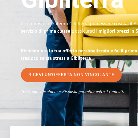
Gibilterra
Il tuo trasloco Salerno Gibilterra può essere così facile
servizio di prima classe
e assicurati i
migliori prezzi in 
Richiedo ora la tua offerta personalizzata e fai il prim
trasloco senza stress a Gibilterra
RICEVI UN'OFFERTA NON VINCOLANTE
100% non vincolante – Risposta garantita entro 15 minuti.