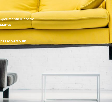
! Sperimenta il nostro
Salerno
.
o passo verso un