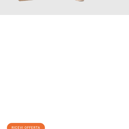
INFORMATI ORA
Scopri con Traslochi Salerno quanto può essere
facile e senza
stress il tuo trasloco a Salerno
. Il nostro team di esperti è
pronto ad assicurarti una transizione senza intoppi nella tua
nuova casa.
Ottieni subito
un'offerta non vincolante
e
risparmia € 100:
RICEVI OFFERTA
0299948957