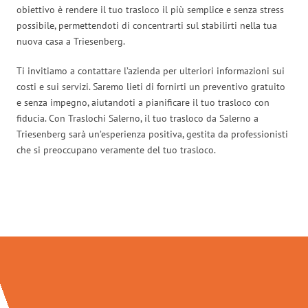
obiettivo è rendere il tuo trasloco il più semplice e senza stress
possibile, permettendoti di concentrarti sul stabilirti nella tua
nuova casa a Triesenberg.
Ti invitiamo a contattare l’azienda per ulteriori informazioni sui
costi e sui servizi. Saremo lieti di fornirti un preventivo gratuito
e senza impegno, aiutandoti a pianificare il tuo trasloco con
fiducia. Con Traslochi Salerno, il tuo trasloco da Salerno a
Triesenberg sarà un’esperienza positiva, gestita da professionisti
che si preoccupano veramente del tuo trasloco.
Traslochi Salerno in numeri: