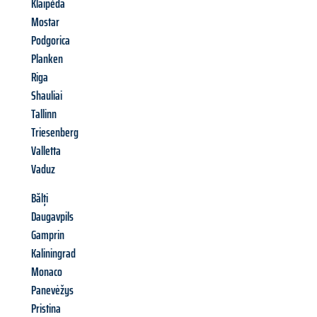
Klaipéda
Mostar
Podgorica
Planken
Riga
Shauliai
Tallinn
Triesenberg
Valletta
Vaduz
Bălți
Daugavpils
Gamprin
Kaliningrad
Monaco
Panevėžys
Pristina