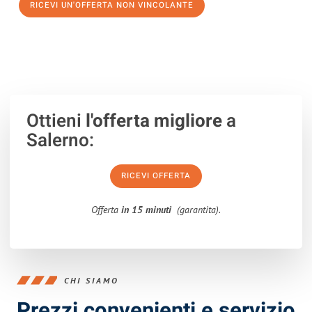
RICEVI UN'OFFERTA NON VINCOLANTE
100% non vincolante – Risposta garantita entro 15 minuti.
Ottieni
l'offerta migliore
a
Salerno:
RICEVI OFFERTA
Offerta
in 15 minuti
(garantita).
CHI SIAMO
Prezzi convenienti e servizio