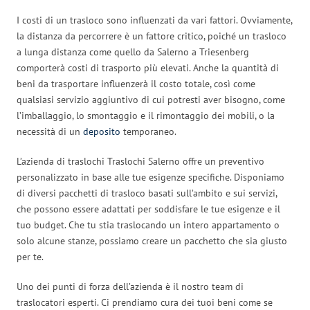
I costi di un trasloco sono influenzati da vari fattori. Ovviamente,
la distanza da percorrere è un fattore critico, poiché un trasloco
a lunga distanza come quello da Salerno a Triesenberg
comporterà costi di trasporto più elevati. Anche la quantità di
beni da trasportare influenzerà il costo totale, così come
qualsiasi servizio aggiuntivo di cui potresti aver bisogno, come
l’imballaggio, lo smontaggio e il rimontaggio dei mobili, o la
necessità di un
deposito
temporaneo.
L’azienda di traslochi Traslochi Salerno offre un preventivo
personalizzato in base alle tue esigenze specifiche. Disponiamo
di diversi pacchetti di trasloco basati sull’ambito e sui servizi,
che possono essere adattati per soddisfare le tue esigenze e il
tuo budget. Che tu stia traslocando un intero appartamento o
solo alcune stanze, possiamo creare un pacchetto che sia giusto
per te.
Uno dei punti di forza dell’azienda è il nostro team di
traslocatori esperti. Ci prendiamo cura dei tuoi beni come se