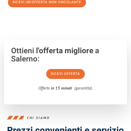
RICEVI UN'OFFERTA NON VINCOLANTE
100% non vincolante – Risposta garantita entro 15 minuti.
Ottieni
l'offerta migliore
a
Salerno:
RICEVI OFFERTA
Offerta
in 15 minuti
(garantita).
CHI SIAMO
Prezzi convenienti e servizio