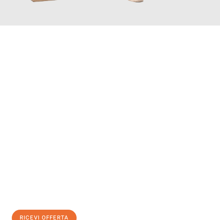
INFORMATI ORA
Scopri con Traslochi Salerno quanto può essere
facile e senza
stress il tuo trasloco a Salerno
. Il nostro team di esperti è
pronto ad assicurarti una transizione senza intoppi nella tua
nuova casa.
Ottieni subito
un'offerta non vincolante
e
risparmia € 100:
RICEVI OFFERTA
0299948957