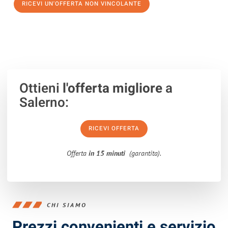
RICEVI UN'OFFERTA NON VINCOLANTE
100% non vincolante – Risposta garantita entro 15 minuti.
Ottieni
l'offerta migliore
a
Salerno:
RICEVI OFFERTA
Offerta
in 15 minuti
(garantita).
CHI SIAMO
Prezzi convenienti e servizio