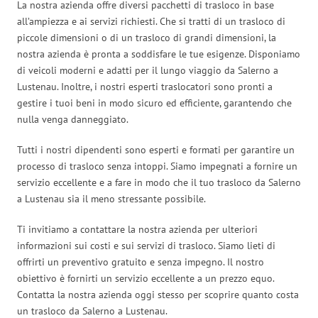
La nostra azienda offre diversi pacchetti di trasloco in base
all’ampiezza e ai servizi richiesti. Che si tratti di un trasloco di
piccole dimensioni o di un trasloco di grandi dimensioni, la
nostra azienda è pronta a soddisfare le tue esigenze. Disponiamo
di veicoli moderni e adatti per il lungo viaggio da Salerno a
Lustenau. Inoltre, i nostri esperti traslocatori sono pronti a
gestire i tuoi beni in modo sicuro ed efficiente, garantendo che
nulla venga danneggiato.
Tutti i nostri dipendenti sono esperti e formati per garantire un
processo di trasloco senza intoppi. Siamo impegnati a fornire un
servizio eccellente e a fare in modo che il tuo trasloco da Salerno
a Lustenau sia il meno stressante possibile.
Ti invitiamo a contattare la nostra azienda per ulteriori
informazioni sui costi e sui servizi di trasloco. Siamo lieti di
offrirti un preventivo gratuito e senza impegno. Il nostro
obiettivo è fornirti un servizio eccellente a un prezzo equo.
Contatta la nostra azienda oggi stesso per scoprire quanto costa
un trasloco da Salerno a Lustenau.