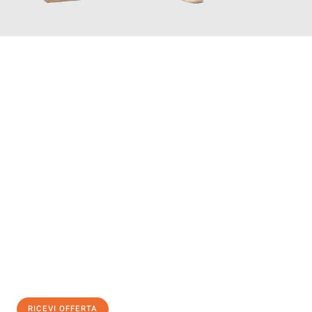
INFORMATI ORA
Scopri con Traslochi Salerno quanto può essere
facile e senza
stress il tuo trasloco a Salerno
. Il nostro team di esperti è
pronto ad assicurarti una transizione senza intoppi nella tua
nuova casa.
Ottieni subito
un'offerta non vincolante
e
risparmia € 100:
RICEVI OFFERTA
0299948957