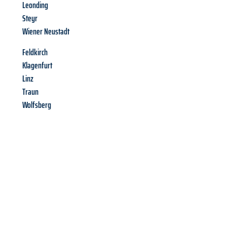
Leonding
Steyr
Wiener Neustadt
Feldkirch
Klagenfurt
Linz
Traun
Wolfsberg
Richiedi ora la tua
offerta
al
miglior
prezzo !