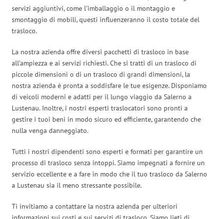
servizi aggiuntivi, come l’imballaggio o il montaggio e
smontaggio di mobili, questi influenzeranno il costo totale del
trasloco.
La nostra azienda offre diversi pacchetti di trasloco in base
all’ampiezza e ai servizi richiesti. Che si tratti di un trasloco di
piccole dimensioni o di un trasloco di grandi dimensioni, la
nostra azienda è pronta a soddisfare le tue esigenze. Disponiamo
di veicoli moderni e adatti per il lungo viaggio da Salerno a
Lustenau. Inoltre, i nostri esperti traslocatori sono pronti a
gestire i tuoi beni in modo sicuro ed efficiente, garantendo che
nulla venga danneggiato.
Tutti i nostri dipendenti sono esperti e formati per garantire un
processo di trasloco senza intoppi. Siamo impegnati a fornire un
servizio eccellente e a fare in modo che il tuo trasloco da Salerno
a Lustenau sia il meno stressante possibile.
Ti invitiamo a contattare la nostra azienda per ulteriori
informazioni sui costi e sui servizi di trasloco. Siamo lieti di