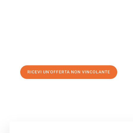
Slagelse
Il tuo trasloco Salerno Slagelse può essere così facile!
servizio di prima classe
e assicurati i
migliori prezzi in 
Richiedo ora la tua offerta personalizzata e fai il prim
trasloco senza stress a Slagelse
RICEVI UN'OFFERTA NON VINCOLANTE
100% non vincolante – Risposta garantita entro 15 minuti.