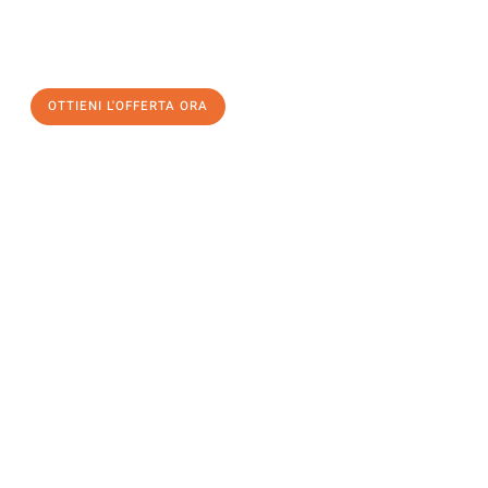
a Salerno
al miglior prezzo! Approfitta dell’occasione per
un
trasloco senza stress
e con il massimo comfort:
OTTIENI L'OFFERTA ORA