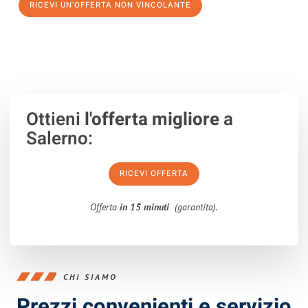
RICEVI UN'OFFERTA NON VINCOLANTE
100% non vincolante – Risposta garantita entro 15 minuti.
Ottieni
l'offerta migliore
a
Salerno:
RICEVI OFFERTA
Offerta
in 15 minuti
(garantita).
CHI SIAMO
Prezzi convenienti e servizio