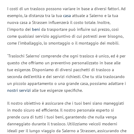
I costi di un trasloco possono variare in base a diversi fattori. Ad
esempio, la distanza tra la tua
casa
attuale a Salerno e la tua
nuova casa a Strassen influenzerà il costo totale. Inoltre,
l’importo dei
beni
da trasportare può influire sul prezzo, così
come qualsiasi servizio aggiuntivo di cui potresti aver bisogno,
come l’imballaggio, lo smontaggio o il montaggio dei mobili.
‘Traslochi Salerno’ comprende che ogni trasloco è unico, ed è per
questo che offriamo un preventivo personalizzato in base alle
tue esigenze. Disponiamo di diversi pacchetti di trasloco a
seconda dell’entità e dei servizi richiesti. Che tu stia traslocando
un piccolo appartamento o una grande casa, possiamo adattare i
nostri servizi
alle tue esigenze specifiche.
Il nostro obiettivo è assicurare che i tuoi beni siano maneggiati
in modo sicuro ed efficiente. Il nostro personale esperto si
prende cura di tutti i tuoi beni, garantendo che nulla venga
danneggiato durante il trasloco. Utilizziamo veicoli moderni
ideali per il lungo viaggio da Salerno a Strassen, assicurando che