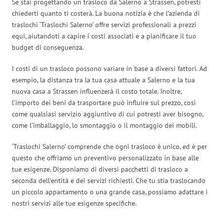
Se stai progettando un trasloco da Salerno a Strassen, potresti
chiederti quanto ti costerà. La buona notizia è che l’azienda di
traslochi ‘Traslochi Salerno’ offre servizi professionali a prezzi
equi, aiutandoti a capire i costi associati e a pianificare il tuo
budget di conseguenza.
I costi di un trasloco possono variare in base a diversi fattori. Ad
esempio, la distanza tra la tua casa attuale a Salerno e la tua
nuova casa a Strassen influenzerà il costo totale. Inoltre,
l’importo dei beni da trasportare può influire sul prezzo, così
come qualsiasi servizio aggiuntivo di cui potresti aver bisogno,
come l’imballaggio, lo smontaggio o il montaggio dei mobili.
‘Traslochi Salerno’ comprende che ogni trasloco è unico, ed è per
questo che offriamo un preventivo personalizzato in base alle
tue esigenze. Disponiamo di diversi pacchetti di trasloco a
seconda dell’entità e dei servizi richiesti. Che tu stia traslocando
un piccolo appartamento o una grande casa, possiamo adattare i
nostri servizi alle tue esigenze specifiche.