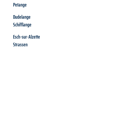
Petange
Dudelange
Schifflange
Esch-sur-Alzette
Strassen
Richiedi ora la tua
offerta
al
miglior
prezzo !
Inviateci adesso la vostra richiesta non vincolante e
assicuratevi la vostra
offerta di trasloco per le vostre esigenze