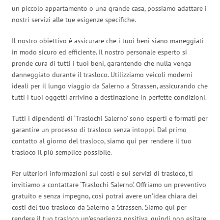
un piccolo appartamento o una grande casa, possiamo adattare i
nostri servizi alle tue esigenze specifiche.
Il nostro obiettivo è assicurare che i tuoi beni siano maneggiati
in modo sicuro ed efficiente. Il nostro personale esperto si
prende cura di tutti i tuoi beni, garantendo che nulla venga
danneggiato durante il trasloco. Utilizziamo veicoli moderni
ideali per il lungo viaggio da Salerno a Strassen, assicurando che
tutti i tuoi oggetti arrivino a destinazione in perfette condizioni.
Tutti i dipendenti di ‘Traslochi Salerno’ sono esperti e formati per
garantire un processo di trasloco senza intoppi. Dal primo
contatto al giorno del trasloco, siamo qui per rendere il tuo
trasloco il più semplice possibile.
Per ulteriori informazioni sui costi e sui servizi di trasloco, ti
invitiamo a contattare ‘Traslochi Salerno’. Offriamo un preventivo
gratuito e senza impegno, così potrai avere un’idea chiara dei
costi del tuo trasloco da Salerno a Strassen. Siamo qui per
rendere il tuo trasloco un’esperienza positiva, quindi non esitare