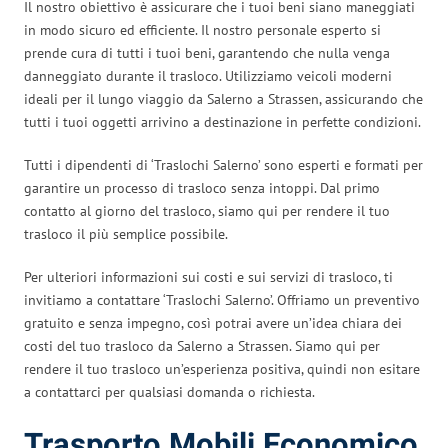
Il nostro obiettivo è assicurare che i tuoi beni siano maneggiati
in modo sicuro ed efficiente. Il nostro personale esperto si
prende cura di tutti i tuoi beni, garantendo che nulla venga
danneggiato durante il trasloco. Utilizziamo veicoli moderni
ideali per il lungo viaggio da Salerno a Strassen, assicurando che
tutti i tuoi oggetti arrivino a destinazione in perfette condizioni.
Tutti i dipendenti di ‘Traslochi Salerno’ sono esperti e formati per
garantire un processo di trasloco senza intoppi. Dal primo
contatto al giorno del trasloco, siamo qui per rendere il tuo
trasloco il più semplice possibile.
Per ulteriori informazioni sui costi e sui servizi di trasloco, ti
invitiamo a contattare ‘Traslochi Salerno’. Offriamo un preventivo
gratuito e senza impegno, così potrai avere un’idea chiara dei
costi del tuo trasloco da Salerno a Strassen. Siamo qui per
rendere il tuo trasloco un’esperienza positiva, quindi non esitare
a contattarci per qualsiasi domanda o richiesta.
Trasporto Mobili Economico