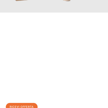
INFORMATI ORA
Scopri con Traslochi Salerno quanto può essere
facile e senza
stress il tuo trasloco a Salerno
. Il nostro team di esperti è
pronto ad assicurarti una transizione senza intoppi nella tua
nuova casa.
Ottieni subito
un'offerta non vincolante
e
risparmia € 100:
RICEVI OFFERTA
0299948957