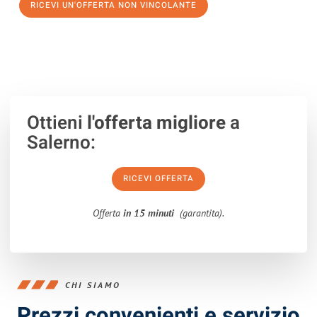
RICEVI UN'OFFERTA NON VINCOLANTE
100% non vincolante – Risposta garantita entro 15 minuti.
Ottieni
l'offerta migliore
a
Salerno:
RICEVI OFFERTA
Offerta
in 15 minuti
(garantita).
CHI SIAMO
Prezzi convenienti e servizio