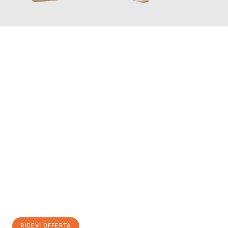
INFORMATI ORA
Scopri con Traslochi Salerno quanto può essere
facile e senza
stress il tuo trasloco a Salerno
. Il nostro team di esperti è
pronto ad assicurarti una transizione senza intoppi nella tua
nuova casa.
Ottieni subito
un'offerta non vincolante
e
risparmia € 100:
RICEVI OFFERTA
0299948957