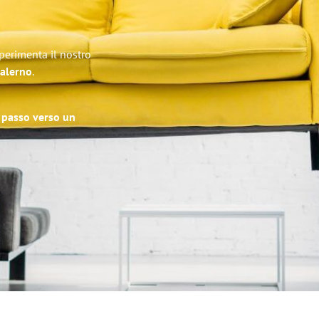
Sperimenta il nostro
Salerno
.
o passo verso un