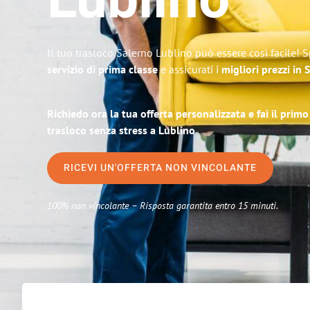
Lublino
Il tuo trasloco Salerno Lublino può essere così facile! 
servizio di prima classe
e assicurati i
migliori prezzi in 
Richiedo ora la tua offerta personalizzata e fai il prim
trasloco senza stress a Lublino
RICEVI UN'OFFERTA NON VINCOLANTE
100% non vincolante – Risposta garantita entro 15 minuti.