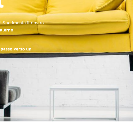
t
e! Sperimenta il nostro
Salerno
.
o passo verso un