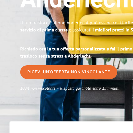
Anderlech
Il tuo trasloco Salerno Anderlecht può essere così facil
servizio di prima classe
e assicurati i
migliori prezzi in 
Richiedo ora la tua offerta personalizzata e fai il prim
trasloco senza stress a Anderlecht
RICEVI UN'OFFERTA NON VINCOLANTE
100% non vincolante – Risposta garantita entro 15 minuti.