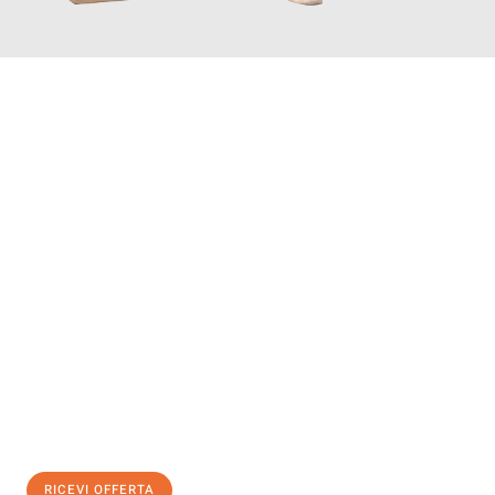
INFORMATI ORA
Scopri con Traslochi Salerno quanto può essere
facile e senza
stress il tuo trasloco a Salerno
. Il nostro team di esperti è
pronto ad assicurarti una transizione senza intoppi nella tua
nuova casa.
Ottieni subito
un'offerta non vincolante
e
risparmia € 100:
RICEVI OFFERTA
0299948957