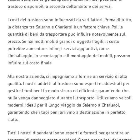
trasloco disponibili a seconda dell’ambito e dei servizi.
I costi del trasloco sono influenzati da vari fattori. Prima di tutto,
la distanza tra Salerno e Charleroi è un fattore chiave. Poi, la
quantità di beni da trasportare può influire notevolmente sul
prezzo. Se hai molti mobili grandi o oggetti fragili, il costo
potrebbe aumentare. Infine, i servizi aggiuntivi, come
l’imballaggio, lo smontaggio e il montaggio dei mobili, possono
influire sul costo finale.
Alla nostra azienda, ci impegniamo a fornire un servizio di alta
qualità. I nostri addetti al trasloco sono esperti e addestrati per
gestire i tuoi beni in modo sicuro ed efficiente, garantendo che
nulla venga danneggiato durante il trasporto. Utilizziamo veicoli
moderni, ideali per il lungo viaggio da Salerno a Charleroi,
garantendo che i tuoi beni arrivino a destinazione in perfetto
stato.
Tutti i nostri dipendenti sono esperti e formati per garantire un
processo di trasloco senza problemi. Siamo orgogliosi del nostro