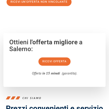
RICEVI UN'OFFERTA NON VINCOLANTE
100% non vincolante – Risposta garantita entro 15 minuti.
Ottieni
l'offerta migliore
a
Salerno:
RICEVI OFFERTA
Offerta
in 15 minuti
(garantita).
CHI SIAMO
Prezzi convenienti e servizio