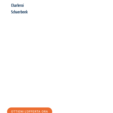
Charleroi
Schaerbeek
Richiedi ora la tua
offerta
al
miglior
prezzo !
Inviateci adesso la vostra richiesta non vincolante e
assicuratevi la vostra
offerta di trasloco per le vostre esigenze
a Salerno
al miglior prezzo! Approfitta dell’occasione per
un
trasloco senza stress
e con il massimo comfort:
OTTIENI L'OFFERTA ORA