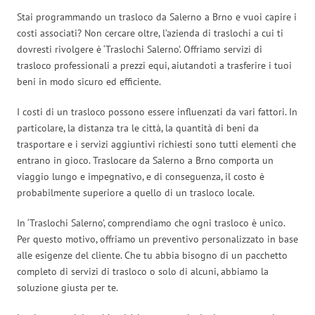
Stai programmando un trasloco da Salerno a Brno e vuoi capire i
costi associati? Non cercare oltre, l’azienda di traslochi a cui ti
dovresti rivolgere è ‘Traslochi Salerno’. Offriamo servizi di
trasloco professionali a prezzi equi, aiutandoti a trasferire i tuoi
beni in modo sicuro ed efficiente.
I costi di un trasloco possono essere influenzati da vari fattori. In
particolare, la distanza tra le città, la quantità di beni da
trasportare e i servizi aggiuntivi richiesti sono tutti elementi che
entrano in gioco. Traslocare da Salerno a Brno comporta un
viaggio lungo e impegnativo, e di conseguenza, il costo è
probabilmente superiore a quello di un trasloco locale.
In ‘Traslochi Salerno’, comprendiamo che ogni trasloco è unico.
Per questo motivo, offriamo un preventivo personalizzato in base
alle esigenze del cliente. Che tu abbia bisogno di un pacchetto
completo di servizi di trasloco o solo di alcuni, abbiamo la
soluzione giusta per te.