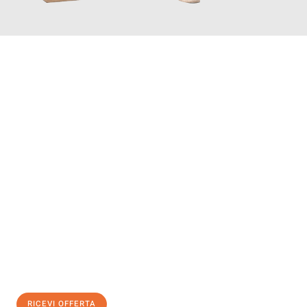
INFORMATI ORA
Scopri con Traslochi Salerno quanto può essere
facile e senza
stress il tuo trasloco a Salerno
. Il nostro team di esperti è
pronto ad assicurarti una transizione senza intoppi nella tua
nuova casa.
Ottieni subito
un'offerta non vincolante
e
risparmia € 100:
RICEVI OFFERTA
0299948957