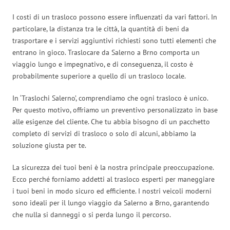
I costi di un trasloco possono essere influenzati da vari fattori. In
particolare, la distanza tra le città, la quantità di beni da
trasportare e i servizi aggiuntivi richiesti sono tutti elementi che
entrano in gioco. Traslocare da Salerno a Brno comporta un
viaggio lungo e impegnativo, e di conseguenza, il costo è
probabilmente superiore a quello di un trasloco locale.
In ‘Traslochi Salerno’, comprendiamo che ogni trasloco è unico.
Per questo motivo, offriamo un preventivo personalizzato in base
alle esigenze del cliente. Che tu abbia bisogno di un pacchetto
completo di servizi di trasloco o solo di alcuni, abbiamo la
soluzione giusta per te.
La sicurezza dei tuoi beni è la nostra principale preoccupazione.
Ecco perché forniamo addetti al trasloco esperti per maneggiare
i tuoi beni in modo sicuro ed efficiente. I nostri veicoli moderni
sono ideali per il lungo viaggio da Salerno a Brno, garantendo
che nulla si danneggi o si perda lungo il percorso.