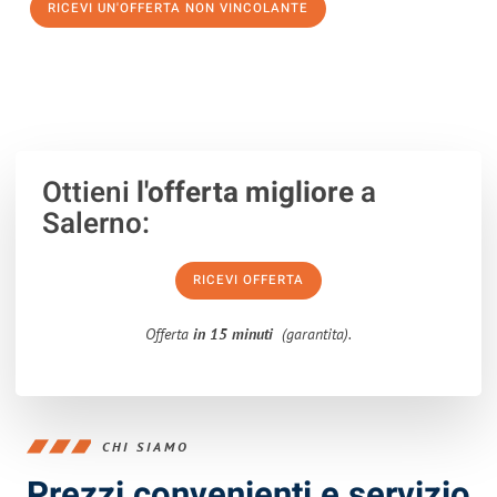
RICEVI UN'OFFERTA NON VINCOLANTE
100% non vincolante – Risposta garantita entro 15 minuti.
Ottieni
l'offerta migliore
a
Salerno:
RICEVI OFFERTA
Offerta
in 15 minuti
(garantita).
CHI SIAMO
Prezzi convenienti e servizio