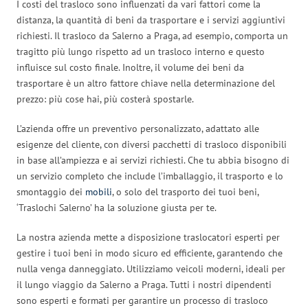
I costi del trasloco sono influenzati da vari fattori come la
distanza, la quantità di beni da trasportare e i servizi aggiuntivi
richiesti. Il trasloco da Salerno a Praga, ad esempio, comporta un
tragitto più lungo rispetto ad un trasloco interno e questo
influisce sul costo finale. Inoltre, il volume dei beni da
trasportare è un altro fattore chiave nella determinazione del
prezzo: più cose hai, più costerà spostarle.
L’azienda offre un preventivo personalizzato, adattato alle
esigenze del cliente, con diversi pacchetti di trasloco disponibili
in base all’ampiezza e ai servizi richiesti. Che tu abbia bisogno di
un servizio completo che include l’imballaggio, il trasporto e lo
smontaggio dei
mobili
, o solo del trasporto dei tuoi beni,
‘Traslochi Salerno’ ha la soluzione giusta per te.
La nostra azienda mette a disposizione traslocatori esperti per
gestire i tuoi beni in modo sicuro ed efficiente, garantendo che
nulla venga danneggiato. Utilizziamo veicoli moderni, ideali per
il lungo viaggio da Salerno a Praga. Tutti i nostri dipendenti
sono esperti e formati per garantire un processo di trasloco