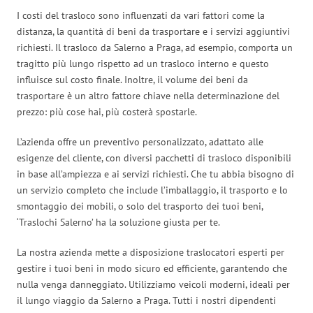
I costi del trasloco sono influenzati da vari fattori come la
distanza, la quantità di beni da trasportare e i servizi aggiuntivi
richiesti. Il trasloco da Salerno a Praga, ad esempio, comporta un
tragitto più lungo rispetto ad un trasloco interno e questo
influisce sul costo finale. Inoltre, il volume dei beni da
trasportare è un altro fattore chiave nella determinazione del
prezzo: più cose hai, più costerà spostarle.
L’azienda offre un preventivo personalizzato, adattato alle
esigenze del cliente, con diversi pacchetti di trasloco disponibili
in base all’ampiezza e ai servizi richiesti. Che tu abbia bisogno di
un servizio completo che include l’imballaggio, il trasporto e lo
smontaggio dei mobili, o solo del trasporto dei tuoi beni,
‘Traslochi Salerno’ ha la soluzione giusta per te.
La nostra azienda mette a disposizione traslocatori esperti per
gestire i tuoi beni in modo sicuro ed efficiente, garantendo che
nulla venga danneggiato. Utilizziamo veicoli moderni, ideali per
il lungo viaggio da Salerno a Praga. Tutti i nostri dipendenti