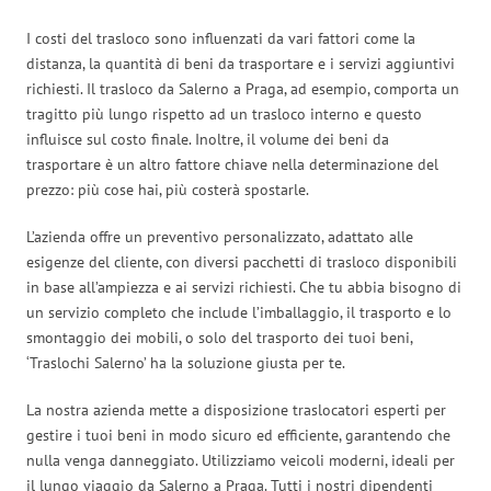
I costi del trasloco sono influenzati da vari fattori come la
distanza, la quantità di beni da trasportare e i servizi aggiuntivi
richiesti. Il trasloco da Salerno a Praga, ad esempio, comporta un
tragitto più lungo rispetto ad un trasloco interno e questo
influisce sul costo finale. Inoltre, il volume dei beni da
trasportare è un altro fattore chiave nella determinazione del
prezzo: più cose hai, più costerà spostarle.
L’azienda offre un preventivo personalizzato, adattato alle
esigenze del cliente, con diversi pacchetti di trasloco disponibili
in base all’ampiezza e ai servizi richiesti. Che tu abbia bisogno di
un servizio completo che include l’imballaggio, il trasporto e lo
smontaggio dei mobili, o solo del trasporto dei tuoi beni,
‘Traslochi Salerno’ ha la soluzione giusta per te.
La nostra azienda mette a disposizione traslocatori esperti per
gestire i tuoi beni in modo sicuro ed efficiente, garantendo che
nulla venga danneggiato. Utilizziamo veicoli moderni, ideali per
il lungo viaggio da Salerno a Praga. Tutti i nostri dipendenti