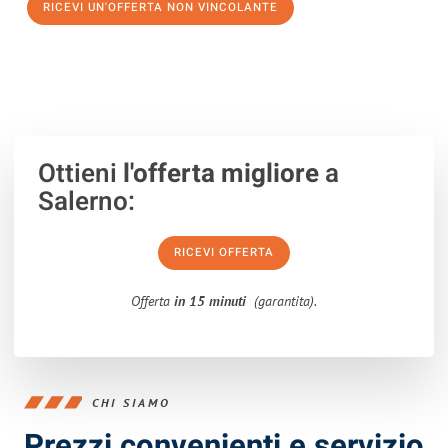
RICEVI UN'OFFERTA NON VINCOLANTE
100% non vincolante – Risposta garantita entro 15 minuti.
Ottieni
l'offerta migliore
a
Salerno:
RICEVI OFFERTA
Offerta
in 15 minuti
(garantita).
CHI SIAMO
Prezzi convenienti e servizio