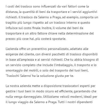
I costi del trasloco sono influenzati da vari fattori come la
distanza, la quantità di beni da trasportare e i servizi aggiuntivi
richiesti. Il trasloco da Salerno a Praga, ad esempio, comporta un
tragitto più lungo rispetto ad un trasloco interno e questo
influisce sul costo finale. Inoltre, il volume dei beni da
trasportare è un altro fattore chiave nella determinazione del
prezzo: più cose hai, più costerà spostarle.
L’azienda offre un preventivo personalizzato, adattato alle
esigenze del cliente, con diversi pacchetti di trasloco disponibili
in base all’ampiezza e ai servizi richiesti. Che tu abbia bisogno di
un servizio completo che include l’imballaggio, il trasporto e lo
smontaggio dei mobili, o solo del trasporto dei tuoi beni,
‘Traslochi Salerno’ ha la soluzione giusta per te.
La nostra azienda mette a disposizione traslocatori esperti per
gestire i tuoi beni in modo sicuro ed efficiente, garantendo che
nulla venga danneggiato. Utilizziamo veicoli moderni, ideali per
il lungo viaggio da Salerno a Praga. Tutti i nostri dipendenti