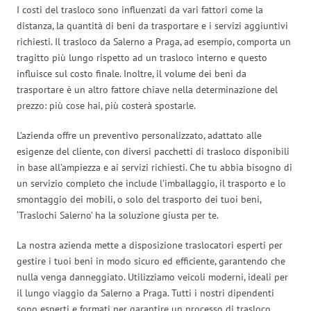
I costi del trasloco sono influenzati da vari fattori come la
distanza, la quantità di beni da trasportare e i servizi aggiuntivi
richiesti. Il trasloco da Salerno a Praga, ad esempio, comporta un
tragitto più lungo rispetto ad un trasloco interno e questo
influisce sul costo finale. Inoltre, il volume dei beni da
trasportare è un altro fattore chiave nella determinazione del
prezzo: più cose hai, più costerà spostarle.
L’azienda offre un preventivo personalizzato, adattato alle
esigenze del cliente, con diversi pacchetti di trasloco disponibili
in base all’ampiezza e ai servizi richiesti. Che tu abbia bisogno di
un servizio completo che include l’imballaggio, il trasporto e lo
smontaggio dei mobili, o solo del trasporto dei tuoi beni,
‘Traslochi Salerno’ ha la soluzione giusta per te.
La nostra azienda mette a disposizione traslocatori esperti per
gestire i tuoi beni in modo sicuro ed efficiente, garantendo che
nulla venga danneggiato. Utilizziamo veicoli moderni, ideali per
il lungo viaggio da Salerno a Praga. Tutti i nostri dipendenti
sono esperti e formati per garantire un processo di trasloco