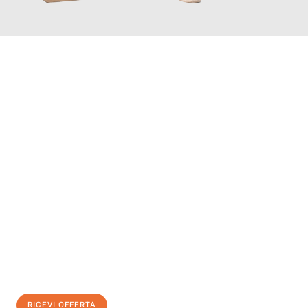
INFORMATI ORA
Scopri con Traslochi Salerno quanto può essere
facile e senza
stress il tuo trasloco a Salerno
. Il nostro team di esperti è
pronto ad assicurarti una transizione senza intoppi nella tua
nuova casa.
Ottieni subito
un'offerta non vincolante
e
risparmia € 100:
RICEVI OFFERTA
0299948957