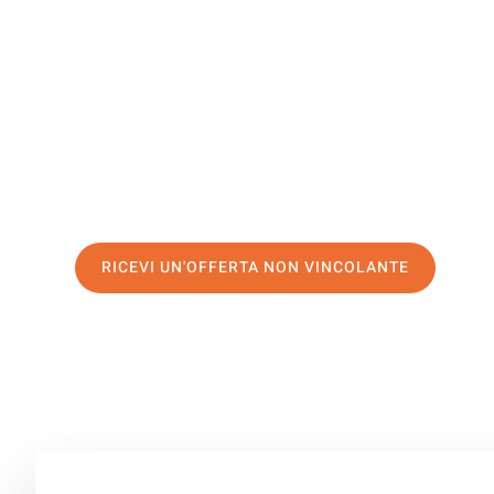
Novi Sad
Il tuo trasloco Salerno Novi Sad può essere così facile!
servizio di prima classe
e assicurati i
migliori prezzi in 
Richiedo ora la tua offerta personalizzata e fai il prim
trasloco senza stress a Novi Sad
RICEVI UN'OFFERTA NON VINCOLANTE
100% non vincolante – Risposta garantita entro 15 minuti.