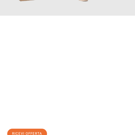
INFORMATI ORA
Scopri con Traslochi Salerno quanto può essere
facile e senza
stress il tuo trasloco a Salerno
. Il nostro team di esperti è
pronto ad assicurarti una transizione senza intoppi nella tua
nuova casa.
Ottieni subito
un'offerta non vincolante
e
risparmia € 100:
RICEVI OFFERTA
0299948957