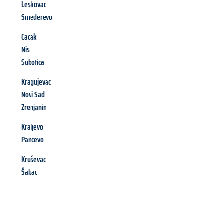
Leskovac
Smederevo
Cacak
Nis
Subotica
Kragujevac
Novi Sad
Zrenjanin
Kraljevo
Pancevo
Kruševac
Šabac