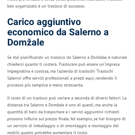
ben organizzato è un trasloco di successo.
Carico aggiuntivo
economico da Salerno a
Domžale
Se stai pianificando un trasloco da Salerno a Domžale, è naturale
chiedersi quanto ti costerà. Traslocare può essere un’impresa
impegnativa e costosa, ma l’azienda di traslochi ‘Traslochi
Salerno’ offre servizi professionali a prezzi equi, rendendo il
processo più semplice e meno stressante.
Il costo di un trasloco può variare a seconda di diversi fattori. La
distanza tra Salerno e Domžale è uno di questi, ma anche la
quantità di beni da trasportare e i servizi aggiuntivi richiesti
possono influire sul prezzo finale. Ad esempio, se hai bisogno di
un servizio di imballaggio o di smontaggio e montaggio dei
mobili, questo potrebbe aumentare il costo.