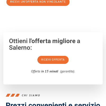
RICEVI UN'OFFERTA NON VINCOLANTE
100% non vincolante – Risposta garantita entro 15 minuti.
Ottieni
l'offerta migliore
a
Salerno:
RICEVI OFFERTA
Offerta
in 15 minuti
(garantita).
CHI SIAMO
Prezzi convenienti e servizio