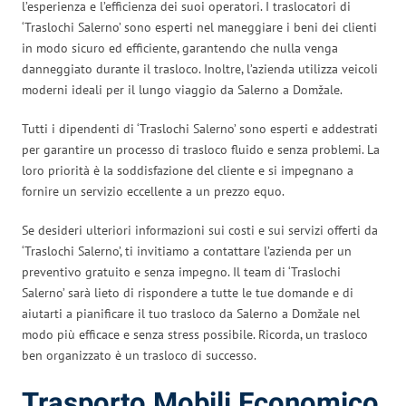
l’esperienza e l’efficienza dei suoi operatori. I traslocatori di
‘Traslochi Salerno’ sono esperti nel maneggiare i beni dei clienti
in modo sicuro ed efficiente, garantendo che nulla venga
danneggiato durante il trasloco. Inoltre, l’azienda utilizza veicoli
moderni ideali per il lungo viaggio da Salerno a Domžale.
Tutti i dipendenti di ‘Traslochi Salerno’ sono esperti e addestrati
per garantire un processo di trasloco fluido e senza problemi. La
loro priorità è la soddisfazione del cliente e si impegnano a
fornire un servizio eccellente a un prezzo equo.
Se desideri ulteriori informazioni sui costi e sui servizi offerti da
‘Traslochi Salerno’, ti invitiamo a contattare l’azienda per un
preventivo gratuito e senza impegno. Il team di ‘Traslochi
Salerno’ sarà lieto di rispondere a tutte le tue domande e di
aiutarti a pianificare il tuo trasloco da Salerno a Domžale nel
modo più efficace e senza stress possibile. Ricorda, un trasloco
ben organizzato è un trasloco di successo.
Trasporto Mobili Economico