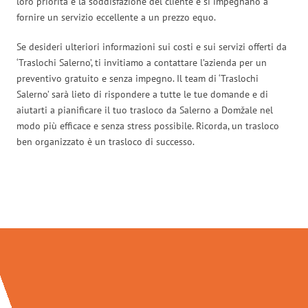
loro priorità è la soddisfazione del cliente e si impegnano a
fornire un servizio eccellente a un prezzo equo.
Se desideri ulteriori informazioni sui costi e sui servizi offerti da
‘Traslochi Salerno’, ti invitiamo a contattare l’azienda per un
preventivo gratuito e senza impegno. Il team di ‘Traslochi
Salerno’ sarà lieto di rispondere a tutte le tue domande e di
aiutarti a pianificare il tuo trasloco da Salerno a Domžale nel
modo più efficace e senza stress possibile. Ricorda, un trasloco
ben organizzato è un trasloco di successo.
Traslochi Salerno in numeri: