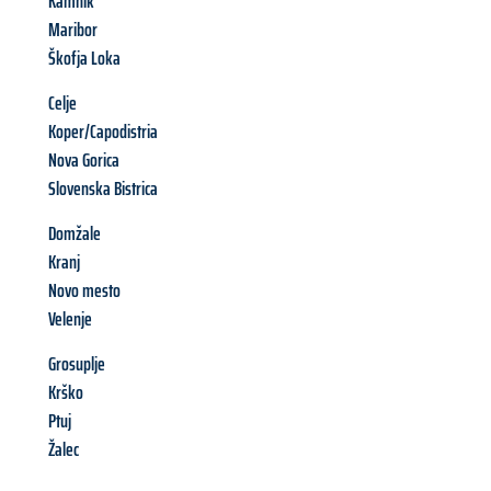
Kamnik
Maribor
Škofja Loka
Celje
Koper/Capodistria
Nova Gorica
Slovenska Bistrica
Domžale
Kranj
Novo mesto
Velenje
Grosuplje
Krško
Ptuj
Žalec