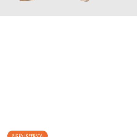
INFORMATI ORA
Scopri con Traslochi Salerno quanto può essere
facile e senza
stress il tuo trasloco a Salerno
. Il nostro team di esperti è
pronto ad assicurarti una transizione senza intoppi nella tua
nuova casa.
Ottieni subito
un'offerta non vincolante
e
risparmia € 100:
RICEVI OFFERTA
0299948957