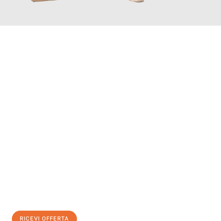
INFORMATI ORA
Scopri con Traslochi Salerno quanto può essere
facile e senza
stress il tuo trasloco a Salerno
. Il nostro team di esperti è
pronto ad assicurarti una transizione senza intoppi nella tua
nuova casa.
Ottieni subito
un'offerta non vincolante
e
risparmia € 100:
RICEVI OFFERTA
0299948957