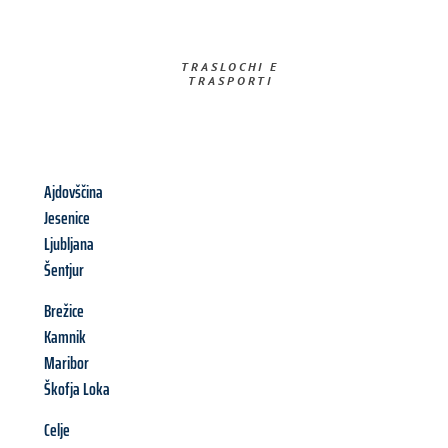
TRASLOCHI E
TRASPORTI​
Ajdovščina
Jesenice
Ljubljana
Šentjur
Brežice
Kamnik
Maribor
Škofja Loka
Celje