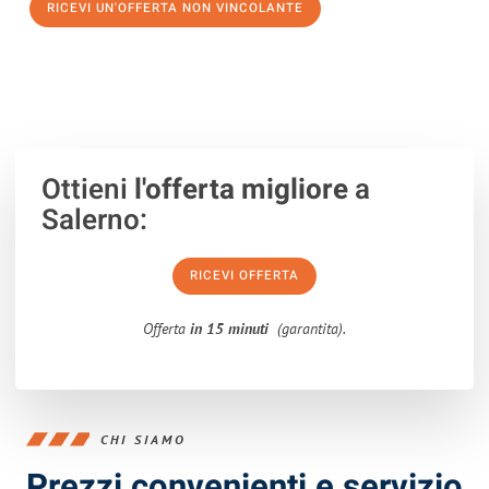
RICEVI UN'OFFERTA NON VINCOLANTE
100% non vincolante – Risposta garantita entro 15 minuti.
Ottieni
l'offerta migliore
a
Salerno:
RICEVI OFFERTA
Offerta
in 15 minuti
(garantita).
CHI SIAMO
Prezzi convenienti e servizio