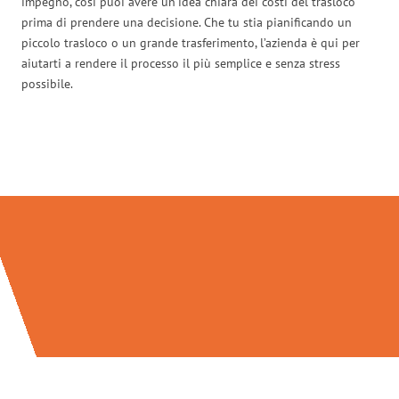
impegno, così puoi avere un’idea chiara dei costi del trasloco
prima di prendere una decisione. Che tu stia pianificando un
piccolo trasloco o un grande trasferimento, l’azienda è qui per
aiutarti a rendere il processo il più semplice e senza stress
possibile.
Traslochi Salerno in numeri: