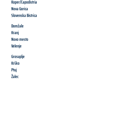
Koper/Capodistria
Nova Gorica
Slovenska Bistrica
Domžale
Kranj
Novo mesto
Velenje
Grosuplje
Krško
Ptuj
Žalec