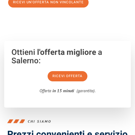
RICEVI UN'OFFERTA NON VINCOLANTE
100% non vincolante – Risposta garantita entro 15 minuti.
Ottieni
l'offerta migliore
a
Salerno:
RICEVI OFFERTA
Offerta
in 15 minuti
(garantita).
CHI SIAMO
Prezzi convenienti e servizio