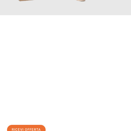
INFORMATI ORA
Scopri con Traslochi Salerno quanto può essere
facile e senza
stress il tuo trasloco a Salerno
. Il nostro team di esperti è
pronto ad assicurarti una transizione senza intoppi nella tua
nuova casa.
Ottieni subito
un'offerta non vincolante
e
risparmia € 100:
RICEVI OFFERTA
0299948957