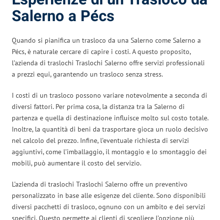
Salerno a Pécs
Quando si pianifica un trasloco da una Salerno come Salerno a
Pécs, è naturale cercare di capire i costi. A questo proposito,
l’azienda di traslochi Traslochi Salerno offre servizi professionali
a prezzi equi, garantendo un trasloco senza stress.
I costi di un trasloco possono variare notevolmente a seconda di
diversi fattori. Per prima cosa, la distanza tra la Salerno di
partenza e quella di destinazione influisce molto sul costo totale.
Inoltre, la quantità di beni da trasportare gioca un ruolo decisivo
nel calcolo del prezzo. Infine, l’eventuale richiesta di servizi
aggiuntivi, come l’imballaggio, il montaggio e lo smontaggio dei
mobili, può aumentare il costo del servizio.
L’azienda di traslochi Traslochi Salerno offre un preventivo
personalizzato in base alle esigenze del cliente. Sono disponibili
diversi pacchetti di trasloco, ognuno con un ambito e dei servizi
specifici. Questo permette ai clienti di scegliere l’opzione più