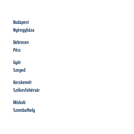
Budapest
Nyíregyháza
Debrecen
Pécs
Győr
Szeged
Kecskemét
Székesfehérvár
Miskolc
Szombathely