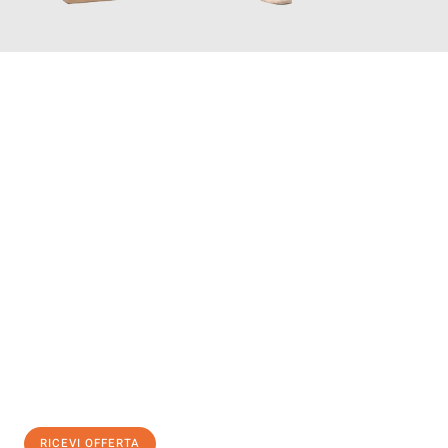
INFORMATI ORA
Scopri con Traslochi Salerno quanto può essere
facile e senza
stress il tuo trasloco a Salerno
. Il nostro team di esperti è
pronto ad assicurarti una transizione senza intoppi nella tua
nuova casa.
Ottieni subito
un'offerta non vincolante
e
risparmia € 100:
RICEVI OFFERTA
0299948957