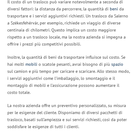
Il costo di un trasloco può variare notevolmente a seconda di
diversi fattori: la distanza da percorrere, la quantità di
beni
da
trasportare e i servizi aggiuntivi richiesti. Un trasloco da Salerno
a Székesfehérvár, per esempio, richiede un viaggio di diverse
centinaia di chilometri. Questo implica un costo maggiore
rispetto a un trasloco locale, ma la nostra azienda si impegna a
offrire i prezzi più competitivi possibili.
Inoltre, la quantità di beni da trasportare influisce sul costo. Se
hai molti
mobili
o scatole pesanti, avrai bisogno di più
spazio
sul camion e più tempo per caricare e scaricare. Allo stesso modo,
i servizi aggiuntivi come l’imballaggio, lo smontaggio e il
montaggio di mobili e l’assicurazione possono aumentare il
costo totale.
La nostra azienda offre un preventivo personalizzato, su misura
per le esigenze del cliente. Disponiamo di diversi pacchetti di
trasloco, basati sull’ampiezza e sui servizi richiesti, così da poter
soddisfare le esigenze di tutti i clienti.