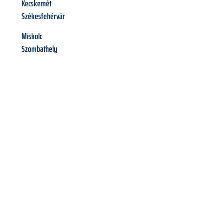
Kecskemét
Székesfehérvár
Miskolc
Szombathely
Richiedi ora la tua
offerta
al
miglior
prezzo !
Inviateci adesso la vostra richiesta non vincolante e
assicuratevi la vostra
offerta di trasloco per le vostre esigenze
a Salerno
al miglior prezzo! Approfitta dell’occasione per
un
trasloco senza stress
e con il massimo comfort: