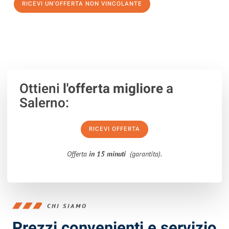
RICEVI UN'OFFERTA NON VINCOLANTE
100% non vincolante – Risposta garantita entro 15 minuti.
Ottieni
l'offerta migliore
a
Salerno:
RICEVI OFFERTA
Offerta
in 15 minuti
(garantita).
CHI SIAMO
Prezzi convenienti e servizio