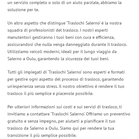
un servizio completo o solo di un aiuto parziale, abbiamo la
soluzione per te.
Un altro aspetto che distingue ‘Traslochi Salerno’ è la nostra
squadra di professionisti del trasloco. I nostri esperti
manutentori gestiranno i tuoi beni con cura e efficienza,
assicurandosi che nulla venga danneggiato durante il trasloco.
Utilizziamo veicoli moderni, ideali per il lungo viaggio da
Salerno a Oulu, garantendo la sicurezza dei tuoi beni.
Tutti gli impiegati di ‘Traslochi Salerno’ sono esperti e formati
per gestire ogni aspetto del processo di trasloco, garantendo
un’esperienza senza stress. Il nostro obiettivo è rendere il tuo
trasloco il più semplice e piacevole possibile.
Per ulteriori informazioni sui costi e sui servizi di trasloco, ti
invitiamo a contattare ‘Traslochi Salerno’. Offriamo un preventivo
gratuito e senza impegno, per aiutarti a pianificare il tuo
trasloco da Salerno a Oulu. Siamo qui per rendere la tua
transizione il più semplice possibile.