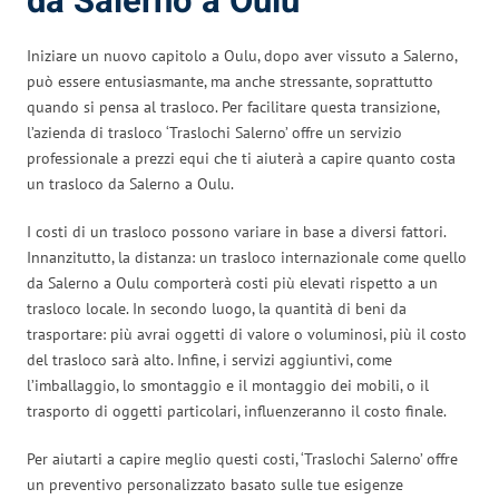
da Salerno a Oulu
Iniziare un nuovo capitolo a Oulu, dopo aver vissuto a Salerno,
può essere entusiasmante, ma anche stressante, soprattutto
quando si pensa al trasloco. Per facilitare questa transizione,
l’azienda di trasloco ‘Traslochi Salerno’ offre un servizio
professionale a prezzi equi che ti aiuterà a capire quanto costa
un trasloco da Salerno a Oulu.
I costi di un trasloco possono variare in base a diversi fattori.
Innanzitutto, la distanza: un trasloco internazionale come quello
da Salerno a Oulu comporterà costi più elevati rispetto a un
trasloco locale. In secondo luogo, la quantità di beni da
trasportare: più avrai oggetti di valore o voluminosi, più il costo
del trasloco sarà alto. Infine, i servizi aggiuntivi, come
l’imballaggio, lo smontaggio e il montaggio dei mobili, o il
trasporto di oggetti particolari, influenzeranno il costo finale.
Per aiutarti a capire meglio questi costi, ‘Traslochi Salerno’ offre
un preventivo personalizzato basato sulle tue esigenze