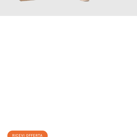
INFORMATI ORA
Scopri con Traslochi Salerno quanto può essere
facile e senza
stress il tuo trasloco a Salerno
. Il nostro team di esperti è
pronto ad assicurarti una transizione senza intoppi nella tua
nuova casa.
Ottieni subito
un'offerta non vincolante
e
risparmia € 100:
RICEVI OFFERTA
0299948957