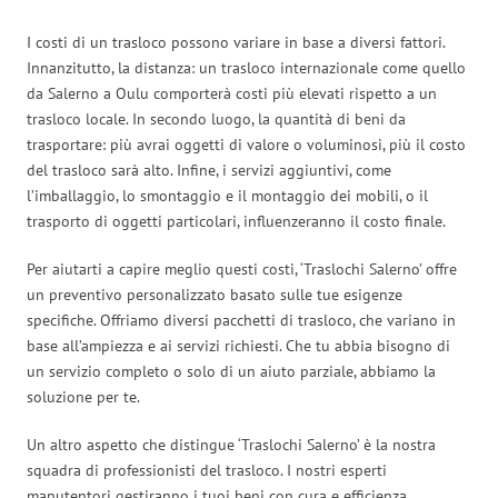
I costi di un trasloco possono variare in base a diversi fattori.
Innanzitutto, la distanza: un trasloco internazionale come quello
da Salerno a Oulu comporterà costi più elevati rispetto a un
trasloco locale. In secondo luogo, la quantità di beni da
trasportare: più avrai oggetti di valore o voluminosi, più il costo
del trasloco sarà alto. Infine, i servizi aggiuntivi, come
l’imballaggio, lo smontaggio e il montaggio dei mobili, o il
trasporto di oggetti particolari, influenzeranno il costo finale.
Per aiutarti a capire meglio questi costi, ‘Traslochi Salerno’ offre
un preventivo personalizzato basato sulle tue esigenze
specifiche. Offriamo diversi pacchetti di trasloco, che variano in
base all’ampiezza e ai servizi richiesti. Che tu abbia bisogno di
un servizio completo o solo di un aiuto parziale, abbiamo la
soluzione per te.
Un altro aspetto che distingue ‘Traslochi Salerno’ è la nostra
squadra di professionisti del trasloco. I nostri esperti
manutentori gestiranno i tuoi beni con cura e efficienza,