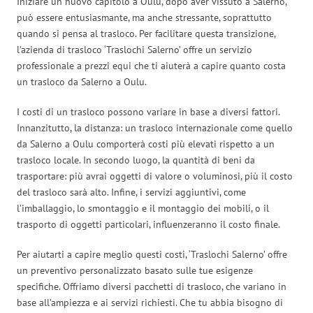
Iniziare un nuovo capitolo a Oulu, dopo aver vissuto a Salerno,
può essere entusiasmante, ma anche stressante, soprattutto
quando si pensa al trasloco. Per facilitare questa transizione,
l’azienda di trasloco ‘Traslochi Salerno’ offre un servizio
professionale a prezzi equi che ti aiuterà a capire quanto costa
un trasloco da Salerno a Oulu.
I costi di un trasloco possono variare in base a diversi fattori.
Innanzitutto, la distanza: un trasloco internazionale come quello
da Salerno a Oulu comporterà costi più elevati rispetto a un
trasloco locale. In secondo luogo, la quantità di beni da
trasportare: più avrai oggetti di valore o voluminosi, più il costo
del trasloco sarà alto. Infine, i servizi aggiuntivi, come
l’imballaggio, lo smontaggio e il montaggio dei mobili, o il
trasporto di oggetti particolari, influenzeranno il costo finale.
Per aiutarti a capire meglio questi costi, ‘Traslochi Salerno’ offre
un preventivo personalizzato basato sulle tue esigenze
specifiche. Offriamo diversi pacchetti di trasloco, che variano in
base all’ampiezza e ai servizi richiesti. Che tu abbia bisogno di