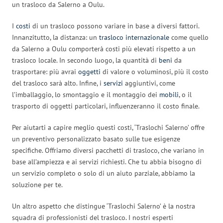
un trasloco da Salerno a Oulu.
I
costi
di un trasloco possono variare in base a diversi fattori.
Innanzitutto, la distanza: un
trasloco internazionale
come quello
da Salerno a Oulu comporterà costi più elevati rispetto a un
trasloco locale. In secondo luogo, la quantità di
beni
da
trasportare: più avrai
oggetti
di valore o voluminosi, più il costo
del trasloco sarà alto. Infine, i
servizi
aggiuntivi, come
l’imballaggio, lo smontaggio e il montaggio dei
mobili
, o il
trasporto di oggetti particolari, influenzeranno il costo finale.
Per aiutarti a capire meglio questi costi, ‘Traslochi Salerno’ offre
un preventivo personalizzato basato sulle tue esigenze
specifiche. Offriamo diversi pacchetti di trasloco, che variano in
base all’ampiezza e ai servizi richiesti. Che tu abbia bisogno di
un servizio completo o solo di un aiuto parziale, abbiamo la
soluzione per te.
Un altro aspetto che distingue ‘Traslochi Salerno’ è la nostra
squadra di professionisti del trasloco. I nostri esperti