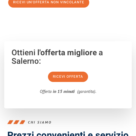
RICEVI UN'OFFERTA NON VINCOLANTE
100% non vincolante – Risposta garantita entro 15 minuti.
Ottieni
l'offerta migliore
a
Salerno:
RICEVI OFFERTA
Offerta
in 15 minuti
(garantita).
CHI SIAMO
Prezzi convenienti e servizio