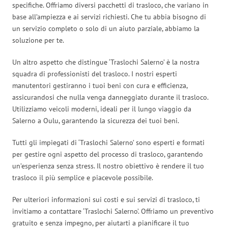
specifiche. Offriamo diversi pacchetti di trasloco, che variano in
base all’ampiezza e ai servizi richiesti. Che tu abbia bisogno di
un servizio completo o solo di un aiuto parziale, abbiamo la
soluzione per te.
Un altro aspetto che distingue ‘Traslochi Salerno’ è la nostra
squadra di professionisti del trasloco. I nostri esperti
manutentori gestiranno i tuoi beni con cura e efficienza,
assicurandosi che nulla venga danneggiato durante il trasloco.
Utilizziamo veicoli moderni, ideali per il lungo viaggio da
Salerno a Oulu, garantendo la sicurezza dei tuoi beni.
Tutti gli impiegati di ‘Traslochi Salerno’ sono esperti e formati
per gestire ogni aspetto del processo di trasloco, garantendo
un’esperienza senza stress. Il nostro obiettivo è rendere il tuo
trasloco il più semplice e piacevole possibile.
Per ulteriori informazioni sui costi e sui servizi di trasloco, ti
invitiamo a contattare ‘Traslochi Salerno’. Offriamo un preventivo
gratuito e senza impegno, per aiutarti a pianificare il tuo