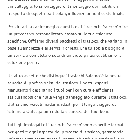
l’imballaggio, lo smontaggio e il montaggio dei mobili, o il
trasporto di oggetti particolari, influenzeranno il costo finale.
Per aiutarti a capire meglio questi costi, ‘Traslochi Salerno’ offre
un preventivo personalizzato basato sulle tue esigenze
specifiche. Offriamo diversi pacchetti di trasloco, che variano in
base all’ampiezza e ai servizi richiesti. Che tu abbia bisogno di
un servizio completo o solo di un aiuto parziale, abbiamo la
soluzione per te.
Un altro aspetto che distingue ‘Traslochi Salerno’ è la nostra
squadra di professionisti del trasloco. I nostri esperti
manutentori gestiranno i tuoi beni con cura e efficienza,
assicurandosi che nulla venga danneggiato durante il trasloco.
Utilizziamo veicoli moderni, ideali per il lungo viaggio da
Salerno a Oulu, garantendo la sicurezza dei tuoi beni.
Tutti gli impiegati di ‘Traslochi Salerno’ sono esperti e formati
per gestire ogni aspetto del processo di trasloco, garantendo
un’esperienza senza stress. Il nostro obiettivo è rendere il tuo