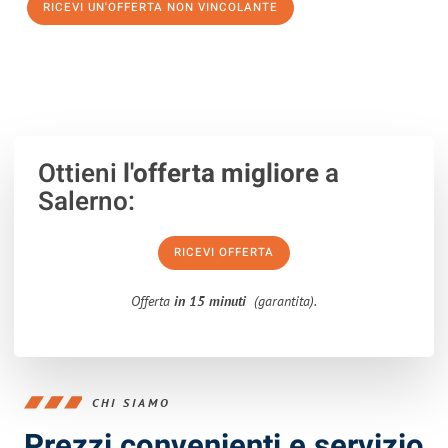
RICEVI UN'OFFERTA NON VINCOLANTE
100% non vincolante – Risposta garantita entro 15 minuti.
Ottieni
l'offerta migliore
a
Salerno:
RICEVI OFFERTA
Offerta
in 15 minuti
(garantita).
CHI SIAMO
Prezzi convenienti e servizio