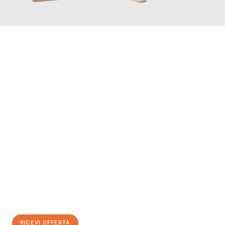
INFORMATI ORA
Scopri con Traslochi Salerno quanto può essere
facile e senza
stress il tuo trasloco a Salerno
. Il nostro team di esperti è
pronto ad assicurarti una transizione senza intoppi nella tua
nuova casa.
Ottieni subito
un'offerta non vincolante
e
risparmia € 100:
RICEVI OFFERTA
0299948957