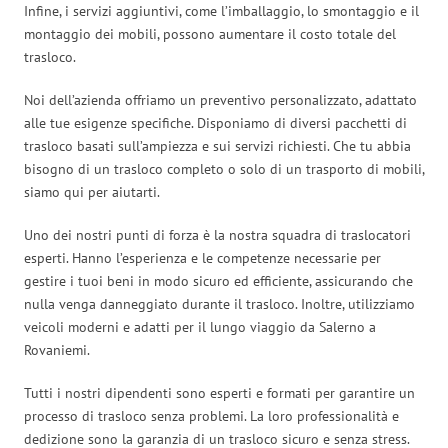
Infine, i servizi aggiuntivi, come l’imballaggio, lo smontaggio e il
montaggio dei mobili, possono aumentare il costo totale del
trasloco.
Noi dell’azienda offriamo un preventivo personalizzato, adattato
alle tue esigenze specifiche. Disponiamo di diversi pacchetti di
trasloco basati sull’ampiezza e sui servizi richiesti. Che tu abbia
bisogno di un trasloco completo o solo di un trasporto di mobili,
siamo qui per aiutarti.
Uno dei nostri punti di forza è la nostra squadra di traslocatori
esperti. Hanno l’esperienza e le competenze necessarie per
gestire i tuoi beni in modo sicuro ed efficiente, assicurando che
nulla venga danneggiato durante il trasloco. Inoltre, utilizziamo
veicoli moderni e adatti per il lungo viaggio da Salerno a
Rovaniemi.
Tutti i nostri dipendenti sono esperti e formati per garantire un
processo di trasloco senza problemi. La loro professionalità e
dedizione sono la garanzia di un trasloco sicuro e senza stress.