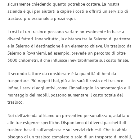
sicuramente chiedendo quanto potrebbe costare. La nostra
azienda è qui per aiutarti a capire i costi e offrirti un servizio di
trasloco professionale a prezzi equi.
I costi di un trasloco possono variare notevolmente in base a
diversi fattori. Innanzitutto, la distanza tra la Salerno di partenza
e la Salerno di destinazione è un elemento chiave. Un trasloco da
Salerno a Rovaniemi, ad esempio, prevede un percorso di oltre
3000 chilometri, il che influisce inevitabilmente sul costo finale.
Il secondo fattore da considerare è la quantità di beni da
trasportare. Più oggetti hai, più alto sarà il costo del trasloco.
Infine, i servizi aggiuntivi, come l’imballaggio, lo smontaggio e il
montaggio dei mobili, possono aumentare il costo totale del
trasloco.
Noi dell’azienda offriamo un preventivo personalizzato, adattato
alle tue esigenze specifiche. Disponiamo di diversi pacchetti di
trasloco basati sull’ampiezza e sui servizi richiesti. Che tu abbia
bisogno di un trasloco completo o solo di un trasporto di mobili,